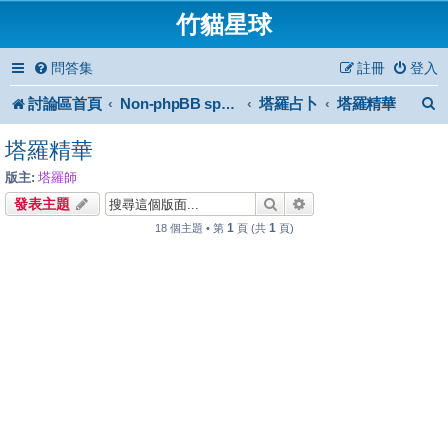
竹貓星球
問答集
註冊
登入
討論區首頁
塔羅占卜
塔羅精華
Non-phpBB specific
塔羅精華
版主:
塔羅師
搜尋
進階搜尋
發表主題
1
1
18 個主題 • 第
頁 (共
頁)