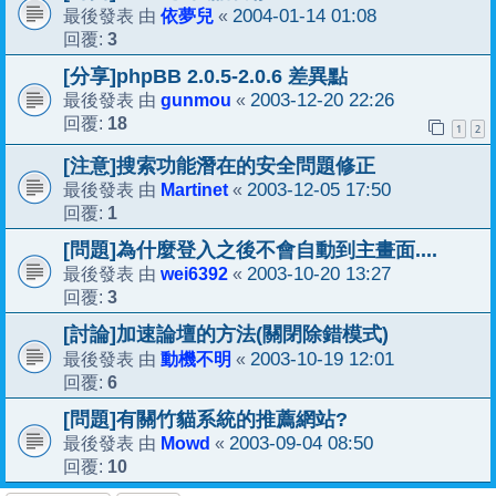
依夢兒
2004-01-14 01:08
最後發表 由
«
3
回覆:
[分享]phpBB 2.0.5-2.0.6 差異點
gunmou
2003-12-20 22:26
最後發表 由
«
18
回覆:
1
2
[注意]搜索功能潛在的安全問題修正
Martinet
2003-12-05 17:50
最後發表 由
«
1
回覆:
[問題]為什麼登入之後不會自動到主畫面....
wei6392
2003-10-20 13:27
最後發表 由
«
3
回覆:
[討論]加速論壇的方法(關閉除錯模式)
動機不明
2003-10-19 12:01
最後發表 由
«
6
回覆:
[問題]有關竹貓系統的推薦網站?
Mowd
2003-09-04 08:50
最後發表 由
«
10
回覆: