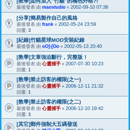
[教學]如何加入"竹貓"的橘色外框?!
maostudio
2002-09-10 07:36
最後發表 由
«
[分享]簡易製作自己的風格
frank
2002-05-24 23:59
最後發表 由
«
3
回覆:
[紀錄]竹貓星球MOD安裝紀錄
oO]-[Oo
2002-05-13 20:40
最後發表 由
«
[教學]文章強迫斷行，完整版！
心靈捕手
2007-07-30 10:23
最後發表 由
«
1
回覆:
[教學]禁止訪客的權限(之一)
心靈捕手
2006-12-11 21:32
最後發表 由
«
1
回覆:
[教學]禁止訪客的權限(之二)
心靈捕手
2006-12-10 19:42
最後發表 由
«
3
回覆:
[其它]郵件強制大五碼發送