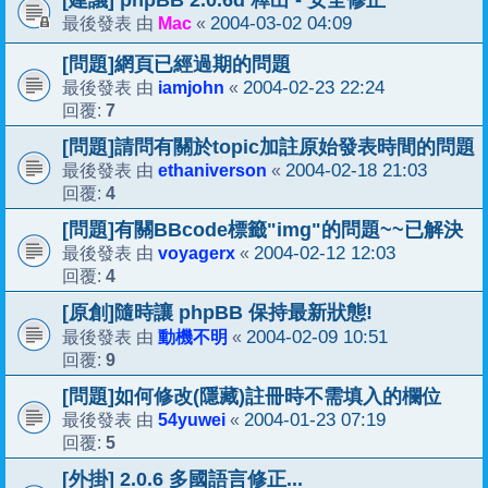
[建議] phpBB 2.0.6d 釋出 - 安全修正
Mac
2004-03-02 04:09
最後發表 由
«
[問題]網頁已經過期的問題
iamjohn
2004-02-23 22:24
最後發表 由
«
7
回覆:
[問題]請問有關於topic加註原始發表時間的問題
ethaniverson
2004-02-18 21:03
最後發表 由
«
4
回覆:
[問題]有關BBcode標籤"img"的問題~~已解決
voyagerx
2004-02-12 12:03
最後發表 由
«
4
回覆:
[原創]隨時讓 phpBB 保持最新狀態!
動機不明
2004-02-09 10:51
最後發表 由
«
9
回覆:
[問題]如何修改(隱藏)註冊時不需填入的欄位
54yuwei
2004-01-23 07:19
最後發表 由
«
5
回覆:
[外掛] 2.0.6 多國語言修正...