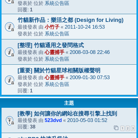
系統公告區
發表於 位於
1
回覆:
竹貓新作品：樂活之都 (Design for Living)
小竹子
2011-10-24 16:53
最後發表 由
«
系統公告區
發表於 位於
[整理] 竹貓通用之發問格式
心靈捕手
2008-03-08 22:46
最後發表 由
«
系統公告區
發表於 位於
[重要] 關於竹貓星球相關版權聲明
心靈捕手
2009-01-30 07:53
最後發表 由
«
系統公告區
發表於 位於
1
回覆:
主題
[教學] 如何讓你的網站在搜尋引擎上找到
523dvd
2010-05-03 01:52
最後發表 由
«
38
回覆:
1
2
3