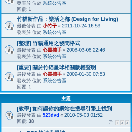
系統公告區
發表於 位於
1
回覆:
竹貓新作品：樂活之都 (Design for Living)
小竹子
2011-10-24 16:53
最後發表 由
«
系統公告區
發表於 位於
[整理] 竹貓通用之發問格式
心靈捕手
2008-03-08 22:46
最後發表 由
«
系統公告區
發表於 位於
[重要] 關於竹貓星球相關版權聲明
心靈捕手
2009-01-30 07:53
最後發表 由
«
系統公告區
發表於 位於
1
回覆:
主題
[教學] 如何讓你的網站在搜尋引擎上找到
523dvd
2010-05-03 01:52
最後發表 由
«
38
回覆:
1
2
3