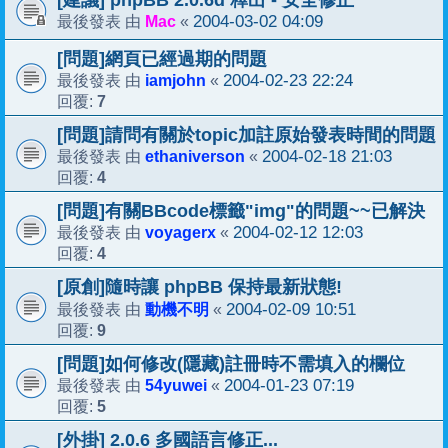
[建議] phpBB 2.0.6d 釋出 - 安全修正
Mac
2004-03-02 04:09
最後發表 由
«
[問題]網頁已經過期的問題
iamjohn
2004-02-23 22:24
最後發表 由
«
7
回覆:
[問題]請問有關於topic加註原始發表時間的問題
ethaniverson
2004-02-18 21:03
最後發表 由
«
4
回覆:
[問題]有關BBcode標籤"img"的問題~~已解決
voyagerx
2004-02-12 12:03
最後發表 由
«
4
回覆:
[原創]隨時讓 phpBB 保持最新狀態!
動機不明
2004-02-09 10:51
最後發表 由
«
9
回覆:
[問題]如何修改(隱藏)註冊時不需填入的欄位
54yuwei
2004-01-23 07:19
最後發表 由
«
5
回覆:
[外掛] 2.0.6 多國語言修正...