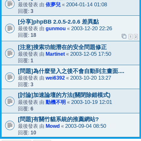
依夢兒
2004-01-14 01:08
最後發表 由
«
3
回覆:
[分享]phpBB 2.0.5-2.0.6 差異點
gunmou
2003-12-20 22:26
最後發表 由
«
18
回覆:
1
2
[注意]搜索功能潛在的安全問題修正
Martinet
2003-12-05 17:50
最後發表 由
«
1
回覆:
[問題]為什麼登入之後不會自動到主畫面....
wei6392
2003-10-20 13:27
最後發表 由
«
3
回覆:
[討論]加速論壇的方法(關閉除錯模式)
動機不明
2003-10-19 12:01
最後發表 由
«
6
回覆:
[問題]有關竹貓系統的推薦網站?
Mowd
2003-09-04 08:50
最後發表 由
«
10
回覆: