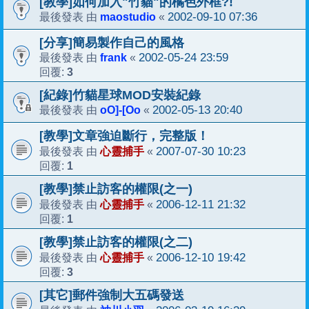
[教學]如何加入"竹貓"的橘色外框?!
maostudio
2002-09-10 07:36
最後發表 由
«
[分享]簡易製作自己的風格
frank
2002-05-24 23:59
最後發表 由
«
3
回覆:
[紀錄]竹貓星球MOD安裝紀錄
oO]-[Oo
2002-05-13 20:40
最後發表 由
«
[教學]文章強迫斷行，完整版！
心靈捕手
2007-07-30 10:23
最後發表 由
«
1
回覆:
[教學]禁止訪客的權限(之一)
心靈捕手
2006-12-11 21:32
最後發表 由
«
1
回覆:
[教學]禁止訪客的權限(之二)
心靈捕手
2006-12-10 19:42
最後發表 由
«
3
回覆:
[其它]郵件強制大五碼發送