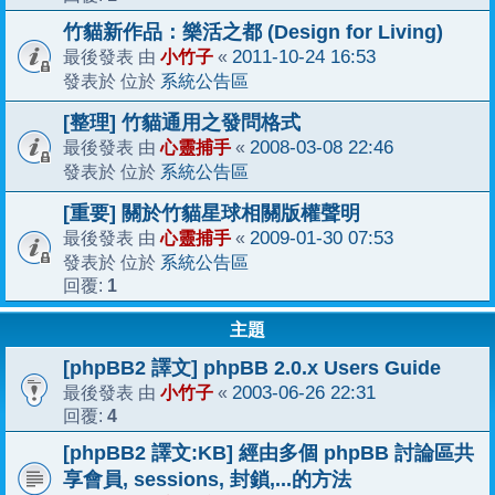
竹貓新作品：樂活之都 (Design for Living)
小竹子
2011-10-24 16:53
最後發表 由
«
系統公告區
發表於 位於
[整理] 竹貓通用之發問格式
心靈捕手
2008-03-08 22:46
最後發表 由
«
系統公告區
發表於 位於
[重要] 關於竹貓星球相關版權聲明
心靈捕手
2009-01-30 07:53
最後發表 由
«
系統公告區
發表於 位於
1
回覆:
主題
[phpBB2 譯文] phpBB 2.0.x Users Guide
小竹子
2003-06-26 22:31
最後發表 由
«
4
回覆:
[phpBB2 譯文:KB] 經由多個 phpBB 討論區共
享會員, sessions, 封鎖,...的方法