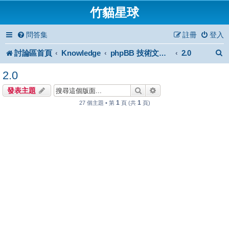
竹貓星球
問答集
註冊
登入
討論區首頁
Knowledge
2.0
phpBB 技術文件與知識庫
2.0
搜尋
進階搜尋
發表主題
1
1
27 個主題 • 第
頁 (共
頁)