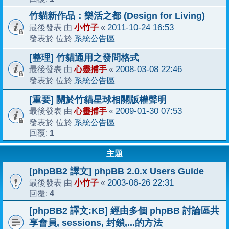
竹貓新作品：樂活之都 (Design for Living)
小竹子
2011-10-24 16:53
最後發表 由
«
系統公告區
發表於 位於
[整理] 竹貓通用之發問格式
心靈捕手
2008-03-08 22:46
最後發表 由
«
系統公告區
發表於 位於
[重要] 關於竹貓星球相關版權聲明
心靈捕手
2009-01-30 07:53
最後發表 由
«
系統公告區
發表於 位於
1
回覆:
主題
[phpBB2 譯文] phpBB 2.0.x Users Guide
小竹子
2003-06-26 22:31
最後發表 由
«
4
回覆:
[phpBB2 譯文:KB] 經由多個 phpBB 討論區共
享會員, sessions, 封鎖,...的方法