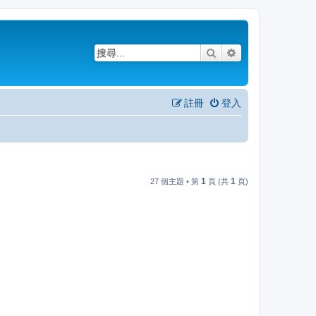
搜尋
進階搜尋
註冊
登入
1
1
27 個主題 • 第
頁 (共
頁)