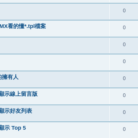
0
rMX看的懂*.tpl檔案
0
0
0
版的擁有人
0
al 中顯示線上留言版
0
l 中顯示好友列表
0
顯示 Top 5
0