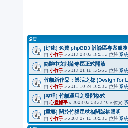
公告
[好康] 免費 phpBB3 討論區專案服務
小竹子
2012-08-03 18:01
系
由
»
» 位於
簡體中文討論專區正式開放
小竹子
2012-01-16 12:26
系
由
»
» 位於
竹貓新作品：樂活之都 (Design for Li
小竹子
2011-10-24 16:53
系
由
»
» 位於
[整理] 竹貓通用之發問格式
心靈捕手
2008-03-08 22:46
由
»
» 位於
[重要] 關於竹貓星球相關版權聲明
小竹子
2002-07-10 10:03
系
由
»
» 位於