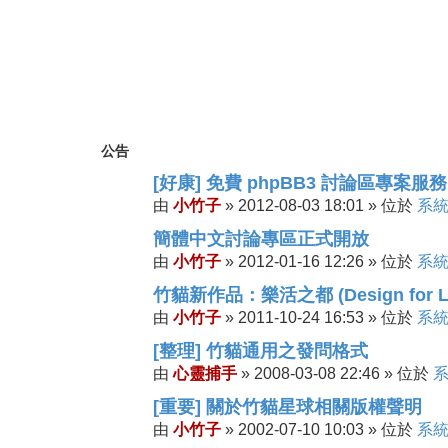
公告
[好康] 免費 phpBB3 討論區專案服務
小竹子
2012-08-03 18:01
系
由
»
» 位於
簡體中文討論專區正式開放
小竹子
2012-01-16 12:26
系
由
»
» 位於
竹貓新作品：樂活之都 (Design for Li
小竹子
2011-10-24 16:53
系
由
»
» 位於
[整理] 竹貓通用之發問格式
心靈捕手
2008-03-08 22:46
由
»
» 位於
[重要] 關於竹貓星球相關版權聲明
小竹子
2002-07-10 10:03
系
由
»
» 位於