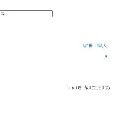
階搜尋
註冊
登入
搜
尋
1
1
27 個主題 • 第
頁 (共
頁)