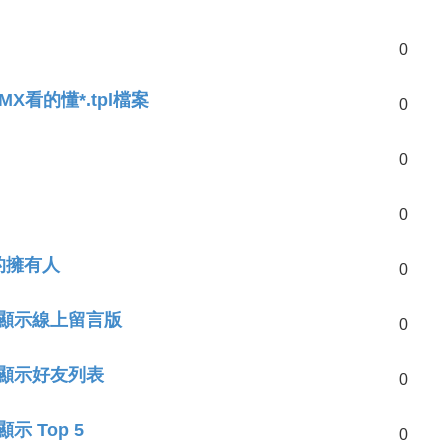
0
rMX看的懂*.tpl檔案
0
0
0
版的擁有人
0
al 中顯示線上留言版
0
l 中顯示好友列表
0
顯示 Top 5
0