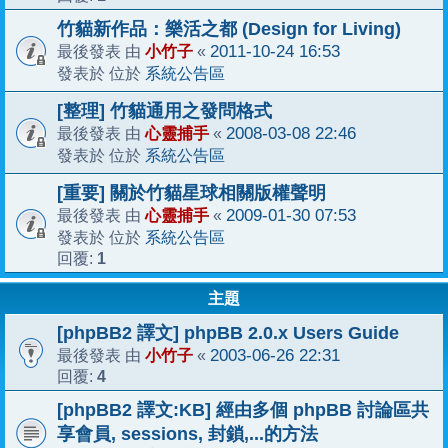
竹貓新作品：樂活之都 (Design for Living)
小竹子
2011-10-24 16:53
最後發表 由
«
系統公告區
發表於 位於
[整理] 竹貓通用之發問格式
心靈捕手
2008-03-08 22:46
最後發表 由
«
系統公告區
發表於 位於
[重要] 關於竹貓星球相關版權聲明
心靈捕手
2009-01-30 07:53
最後發表 由
«
系統公告區
發表於 位於
1
回覆:
主題
[phpBB2 譯文] phpBB 2.0.x Users Guide
小竹子
2003-06-26 22:31
最後發表 由
«
4
回覆:
[phpBB2 譯文:KB] 經由多個 phpBB 討論區共
享會員, sessions, 封鎖,...的方法