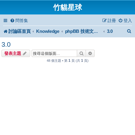
竹貓星球
問答集
註冊
登入
討論區首頁
Knowledge
3.0
phpBB 技術文件與知識庫
3.0
搜尋
進階搜尋
發表主題
1
1
48 個主題 • 第
頁 (共
頁)