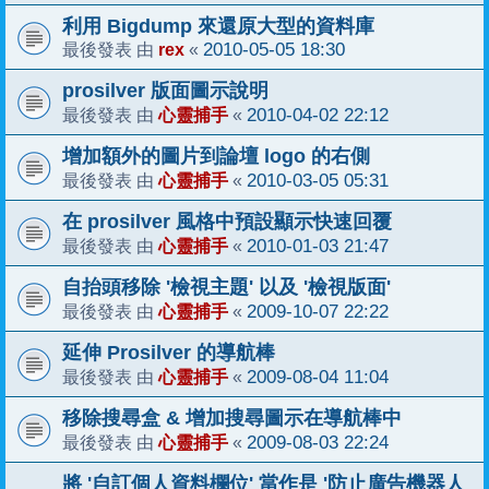
利用 Bigdump 來還原大型的資料庫
rex
2010-05-05 18:30
最後發表 由
«
prosilver 版面圖示說明
心靈捕手
2010-04-02 22:12
最後發表 由
«
增加額外的圖片到論壇 logo 的右側
心靈捕手
2010-03-05 05:31
最後發表 由
«
在 prosilver 風格中預設顯示快速回覆
心靈捕手
2010-01-03 21:47
最後發表 由
«
自抬頭移除 '檢視主題' 以及 '檢視版面'
心靈捕手
2009-10-07 22:22
最後發表 由
«
延伸 Prosilver 的導航棒
心靈捕手
2009-08-04 11:04
最後發表 由
«
移除搜尋盒 & 增加搜尋圖示在導航棒中
心靈捕手
2009-08-03 22:24
最後發表 由
«
將 '自訂個人資料欄位' 當作是 '防止廣告機器人