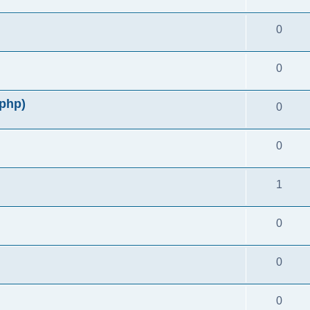
0
0
php)
0
0
1
0
0
0