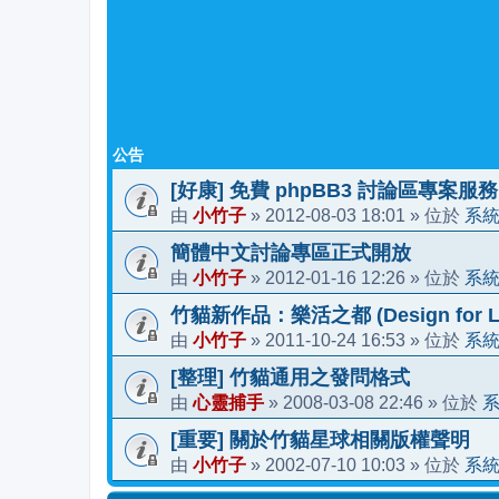
公告
[好康] 免費 phpBB3 討論區專案服務
小竹子
2012-08-03 18:01
系
由
»
» 位於
簡體中文討論專區正式開放
小竹子
2012-01-16 12:26
系
由
»
» 位於
竹貓新作品：樂活之都 (Design for Li
小竹子
2011-10-24 16:53
系
由
»
» 位於
[整理] 竹貓通用之發問格式
心靈捕手
2008-03-08 22:46
由
»
» 位於
[重要] 關於竹貓星球相關版權聲明
小竹子
2002-07-10 10:03
系
由
»
» 位於