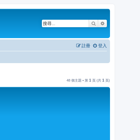
搜尋
進階搜尋
註冊
登入
1
1
48 個主題 • 第
頁 (共
頁)