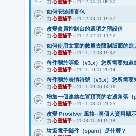
心靈捕手
2012-04-01 09:30
由
»
如何安裝語言包
心靈捕手
2012-03-01 19:37
由
»
改變會員控制台的選項之預設值
心靈捕手
2012-02-01 11:52
由
»
如何使用文章的數量去限制版面的進
心靈捕手
2011-12-08 19:42
由
»
每件關於等級（v3.x）您所需要知道
心靈捕手
2011-10-01 20:14
由
»
每件關於表情符號（v3.x）您所需要
心靈捕手
2011-09-06 14:16
由
»
增加一個連結在置頂頁的右邊角落（pros
心靈捕手
2011-08-01 21:25
由
»
改變 Prosilver 風格--將個人資料
心靈捕手
2008-01-20 15:18
由
»
垃圾電子郵件（spam）是什麼？