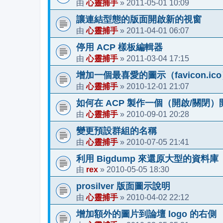
心靈捕手
2011-05-01 10:09
由
»
讓連結型態的版面開啟新的視窗
心靈捕手
2011-04-01 06:07
由
»
停用 ACP 樣板編輯器
心靈捕手
2011-03-04 17:15
由
»
增加一個最喜愛的圖示（favicon.ic
心靈捕手
2010-12-01 21:07
由
»
如何在 ACP 製作一個（開啟/關閉）
心靈捕手
2010-09-01 20:28
由
»
變更預設群組的名稱
心靈捕手
2010-07-05 21:41
由
»
利用 Bigdump 來還原大型的資料庫
rex
2010-05-05 18:30
由
»
prosilver 版面圖示說明
心靈捕手
2010-04-02 22:12
由
»
增加額外的圖片到論壇 logo 的右側