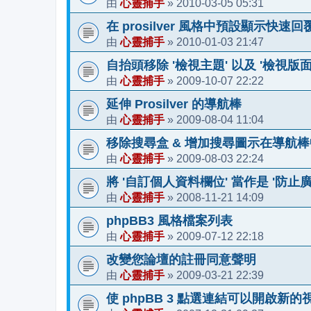
心靈捕手
2010-03-05 05:31
由
»
在 prosilver 風格中預設顯示快速回
心靈捕手
2010-01-03 21:47
由
»
自抬頭移除 '檢視主題' 以及 '檢視版面
心靈捕手
2009-10-07 22:22
由
»
延伸 Prosilver 的導航棒
心靈捕手
2009-08-04 11:04
由
»
移除搜尋盒 & 增加搜尋圖示在導航棒
心靈捕手
2009-08-03 22:24
由
»
將 '自訂個人資料欄位' 當作是 '防止
心靈捕手
2008-11-21 14:09
由
»
phpBB3 風格檔案列表
心靈捕手
2009-07-12 22:18
由
»
改變您論壇的註冊同意聲明
心靈捕手
2009-03-21 22:39
由
»
使 phpBB 3 點選連結可以開啟新的