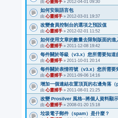
心靈捕手
2012-04-01 09:30
由
»
如何安裝語言包
心靈捕手
2012-03-01 19:37
由
»
改變會員控制台的選項之預設值
心靈捕手
2012-02-01 11:52
由
»
如何使用文章的數量去限制版面的進
心靈捕手
2011-12-08 19:42
由
»
每件關於等級（v3.x）您所需要知道
心靈捕手
2011-10-01 20:14
由
»
每件關於表情符號（v3.x）您所需要
心靈捕手
2011-09-06 14:16
由
»
增加一個連結在置頂頁的右邊角落（pros
心靈捕手
2011-08-01 21:25
由
»
改變 Prosilver 風格--將個人資料
心靈捕手
2008-01-20 15:18
由
»
垃圾電子郵件（spam）是什麼？