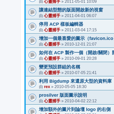
心靈捕手
2011-05-01 10:09
由
»
讓連結型態的版面開啟新的視窗
心靈捕手
2011-04-01 06:07
由
»
停用 ACP 樣板編輯器
心靈捕手
2011-03-04 17:15
由
»
增加一個最喜愛的圖示（favicon.ic
心靈捕手
2010-12-01 21:07
由
»
如何在 ACP 製作一個（開啟/關閉）
心靈捕手
2010-09-01 20:28
由
»
變更預設群組的名稱
心靈捕手
2010-07-05 21:41
由
»
利用 Bigdump 來還原大型的資料庫
rex
2010-05-05 18:30
由
»
prosilver 版面圖示說明
心靈捕手
2010-04-02 22:12
由
»
增加額外的圖片到論壇 logo 的右側