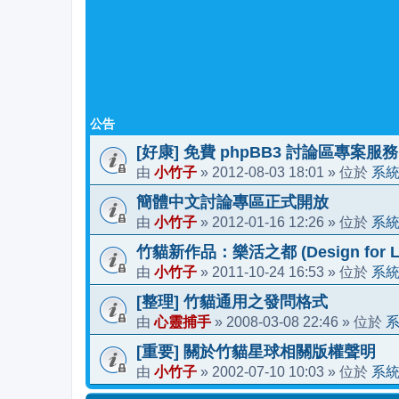
公告
[好康] 免費 phpBB3 討論區專案服務
小竹子
2012-08-03 18:01
系
由
»
» 位於
簡體中文討論專區正式開放
小竹子
2012-01-16 12:26
系
由
»
» 位於
竹貓新作品：樂活之都 (Design for Li
小竹子
2011-10-24 16:53
系
由
»
» 位於
[整理] 竹貓通用之發問格式
心靈捕手
2008-03-08 22:46
由
»
» 位於
[重要] 關於竹貓星球相關版權聲明
小竹子
2002-07-10 10:03
系
由
»
» 位於