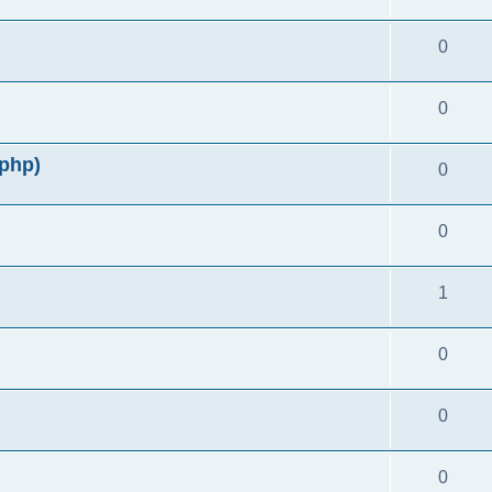
0
0
php)
0
0
1
0
0
0