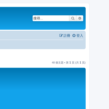
搜尋
進階搜尋
註冊
登入
1
1
48 個主題 • 第
頁 (共
頁)