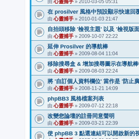
心靈捕手
2010-03-05 05:31
由
»
在 prosilver 風格中預設顯示快速回
心靈捕手
2010-01-03 21:47
由
»
自抬頭移除 '檢視主題' 以及 '檢視版面
心靈捕手
2009-10-07 22:22
由
»
延伸 Prosilver 的導航棒
心靈捕手
2009-08-04 11:04
由
»
移除搜尋盒 & 增加搜尋圖示在導航棒
心靈捕手
2009-08-03 22:24
由
»
將 '自訂個人資料欄位' 當作是 '防止
心靈捕手
2008-11-21 14:09
由
»
phpBB3 風格檔案列表
心靈捕手
2009-07-12 22:18
由
»
改變您論壇的註冊同意聲明
心靈捕手
2009-03-21 22:39
由
»
使 phpBB 3 點選連結可以開啟新的