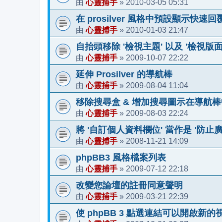
心靈捕手
2010-03-05 05:31
由
»
在 prosilver 風格中預設顯示快速回
心靈捕手
2010-01-03 21:47
由
»
自抬頭移除 '檢視主題' 以及 '檢視版面
心靈捕手
2009-10-07 22:22
由
»
延伸 Prosilver 的導航棒
心靈捕手
2009-08-04 11:04
由
»
移除搜尋盒 & 增加搜尋圖示在導航棒
心靈捕手
2009-08-03 22:24
由
»
將 '自訂個人資料欄位' 當作是 '防止
心靈捕手
2008-11-21 14:09
由
»
phpBB3 風格檔案列表
心靈捕手
2009-07-12 22:18
由
»
改變您論壇的註冊同意聲明
心靈捕手
2009-03-21 22:39
由
»
使 phpBB 3 點選連結可以開啟新的