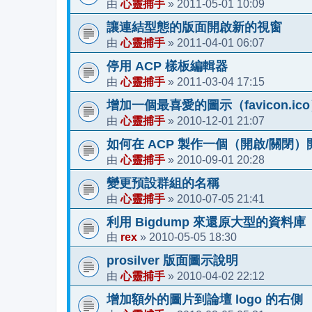
心靈捕手
2011-05-01 10:09
由
»
讓連結型態的版面開啟新的視窗
心靈捕手
2011-04-01 06:07
由
»
停用 ACP 樣板編輯器
心靈捕手
2011-03-04 17:15
由
»
增加一個最喜愛的圖示（favicon.ic
心靈捕手
2010-12-01 21:07
由
»
如何在 ACP 製作一個（開啟/關閉）
心靈捕手
2010-09-01 20:28
由
»
變更預設群組的名稱
心靈捕手
2010-07-05 21:41
由
»
利用 Bigdump 來還原大型的資料庫
rex
2010-05-05 18:30
由
»
prosilver 版面圖示說明
心靈捕手
2010-04-02 22:12
由
»
增加額外的圖片到論壇 logo 的右側