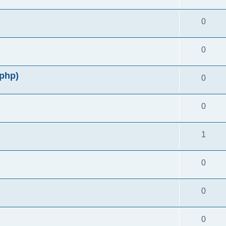
0
0
php)
0
0
1
0
0
0