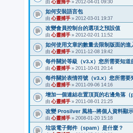
心靈捕手
2012-04-01 09:30
由
»
如何安裝語言包
心靈捕手
2012-03-01 19:37
由
»
改變會員控制台的選項之預設值
心靈捕手
2012-02-01 11:52
由
»
如何使用文章的數量去限制版面的進
心靈捕手
2011-12-08 19:42
由
»
每件關於等級（v3.x）您所需要知道
心靈捕手
2011-10-01 20:14
由
»
每件關於表情符號（v3.x）您所需要
心靈捕手
2011-09-06 14:16
由
»
增加一個連結在置頂頁的右邊角落（pros
心靈捕手
2011-08-01 21:25
由
»
改變 Prosilver 風格--將個人資料
心靈捕手
2008-01-20 15:18
由
»
垃圾電子郵件（spam）是什麼？