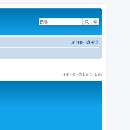
搜尋
進階搜尋
註冊
登入
1
1
48 個主題 • 第
頁 (共
頁)