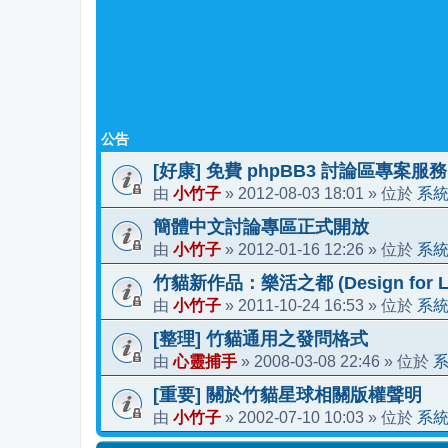
公告
[好康] 免費 phpBB3 討論區專案服務
小竹子
2012-08-03 18:01
系
由
»
» 位於
簡體中文討論專區正式開放
小竹子
2012-01-16 12:26
系
由
»
» 位於
竹貓新作品：樂活之都 (Design for Li
小竹子
2011-10-24 16:53
系
由
»
» 位於
[整理] 竹貓通用之發問格式
心靈捕手
2008-03-08 22:46
由
»
» 位於
[重要] 關於竹貓星球相關版權聲明
小竹子
2002-07-10 10:03
系
由
»
» 位於