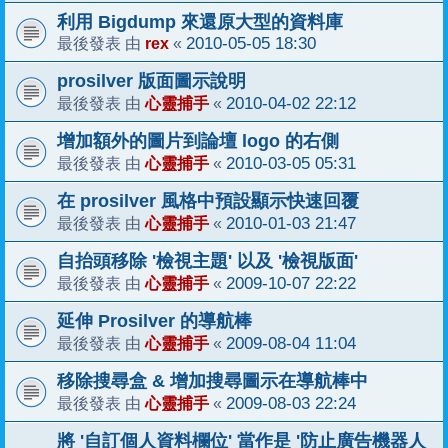
利用 Bigdump 來還原大型的資料庫
rex
2010-05-05 18:30
最後發表 由
«
prosilver 版面圖示說明
心靈捕手
2010-04-02 22:12
最後發表 由
«
增加額外的圖片到論壇 logo 的右側
心靈捕手
2010-03-05 05:31
最後發表 由
«
在 prosilver 風格中預設顯示快速回覆
心靈捕手
2010-01-03 21:47
最後發表 由
«
自抬頭移除 '檢視主題' 以及 '檢視版面'
心靈捕手
2009-10-07 22:22
最後發表 由
«
延伸 Prosilver 的導航棒
心靈捕手
2009-08-04 11:04
最後發表 由
«
移除搜尋盒 & 增加搜尋圖示在導航棒中
心靈捕手
2009-08-03 22:24
最後發表 由
«
將 '自訂個人資料欄位' 當作是 '防止廣告機器人