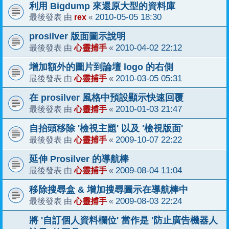
利用 Bigdump 來還原大型的資料庫
rex
2010-05-05 18:30
最後發表 由
«
prosilver 版面圖示說明
心靈捕手
2010-04-02 22:12
最後發表 由
«
增加額外的圖片到論壇 logo 的右側
心靈捕手
2010-03-05 05:31
最後發表 由
«
在 prosilver 風格中預設顯示快速回覆
心靈捕手
2010-01-03 21:47
最後發表 由
«
自抬頭移除 '檢視主題' 以及 '檢視版面'
心靈捕手
2009-10-07 22:22
最後發表 由
«
延伸 Prosilver 的導航棒
心靈捕手
2009-08-04 11:04
最後發表 由
«
移除搜尋盒 & 增加搜尋圖示在導航棒中
心靈捕手
2009-08-03 22:24
最後發表 由
«
將 '自訂個人資料欄位' 當作是 '防止廣告機器人