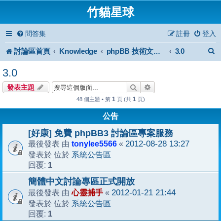
竹貓星球
問答集
註冊
登入
討論區首頁
Knowledge
3.0
phpBB 技術文件與知識庫
3.0
搜尋
進階搜尋
發表主題
1
1
48 個主題 • 第
頁 (共
頁)
公告
[好康] 免費 phpBB3 討論區專案服務
tonylee5566
2012-08-28 13:27
最後發表 由
«
系統公告區
發表於 位於
1
回覆:
簡體中文討論專區正式開放
心靈捕手
2012-01-21 21:44
最後發表 由
«
系統公告區
發表於 位於
1
回覆: