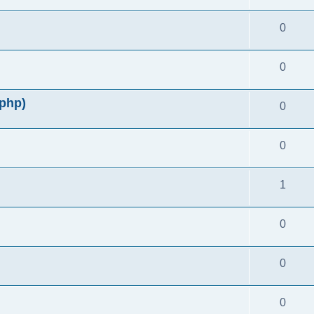
0
0
php)
0
0
1
0
0
0