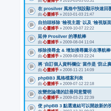
心靈捕手
2010-03-05 05:31
由
»
在 prosilver 風格中預設顯示快速回
心靈捕手
2010-01-03 21:47
由
»
自抬頭移除 '檢視主題' 以及 '檢視版面
心靈捕手
2009-10-07 22:22
由
»
延伸 Prosilver 的導航棒
心靈捕手
2009-08-04 11:04
由
»
移除搜尋盒 & 增加搜尋圖示在導航棒
心靈捕手
2009-08-03 22:24
由
»
將 '自訂個人資料欄位' 當作是 '防止
心靈捕手
2008-11-21 14:09
由
»
phpBB3 風格檔案列表
心靈捕手
2009-07-12 22:18
由
»
改變您論壇的註冊同意聲明
心靈捕手
2009-03-21 22:39
由
»
使 phpBB 3 點選連結可以開啟新的