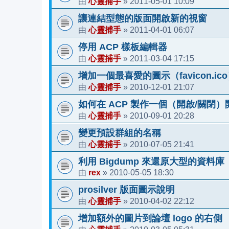
心靈捕手
2011-05-01 10:09
由
»
讓連結型態的版面開啟新的視窗
心靈捕手
2011-04-01 06:07
由
»
停用 ACP 樣板編輯器
心靈捕手
2011-03-04 17:15
由
»
增加一個最喜愛的圖示（favicon.ic
心靈捕手
2010-12-01 21:07
由
»
如何在 ACP 製作一個（開啟/關閉）
心靈捕手
2010-09-01 20:28
由
»
變更預設群組的名稱
心靈捕手
2010-07-05 21:41
由
»
利用 Bigdump 來還原大型的資料庫
rex
2010-05-05 18:30
由
»
prosilver 版面圖示說明
心靈捕手
2010-04-02 22:12
由
»
增加額外的圖片到論壇 logo 的右側