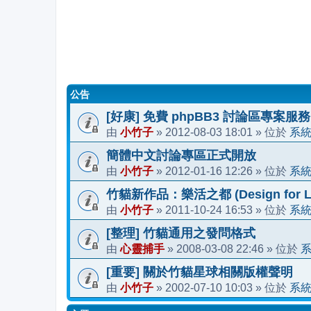
公告
[好康] 免費 phpBB3 討論區專案服務
小竹子
2012-08-03 18:01
系
由
»
» 位於
簡體中文討論專區正式開放
小竹子
2012-01-16 12:26
系
由
»
» 位於
竹貓新作品：樂活之都 (Design for Li
小竹子
2011-10-24 16:53
系
由
»
» 位於
[整理] 竹貓通用之發問格式
心靈捕手
2008-03-08 22:46
由
»
» 位於
[重要] 關於竹貓星球相關版權聲明
小竹子
2002-07-10 10:03
系
由
»
» 位於