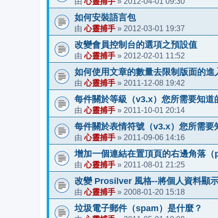
心靈捕手
2012-04-01 09:30
由
»
如何安裝語言包
心靈捕手
2012-03-01 19:37
由
»
改變會員控制台的選項之預設值
心靈捕手
2012-02-01 11:52
由
»
如何使用文章的數量去限制版面的進
心靈捕手
2011-12-08 19:42
由
»
每件關於等級（v3.x）您所需要知道
心靈捕手
2011-10-01 20:14
由
»
每件關於表情符號（v3.x）您所需要
心靈捕手
2011-09-06 14:16
由
»
增加一個連結在置頂頁的右邊角落（pros
心靈捕手
2011-08-01 21:25
由
»
改變 Prosilver 風格--將個人資料
心靈捕手
2008-01-20 15:18
由
»
垃圾電子郵件（spam）是什麼？