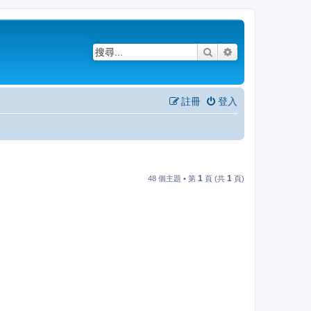
搜尋
進階搜尋
註冊
登入
1
1
48 個主題 • 第
頁 (共
頁)