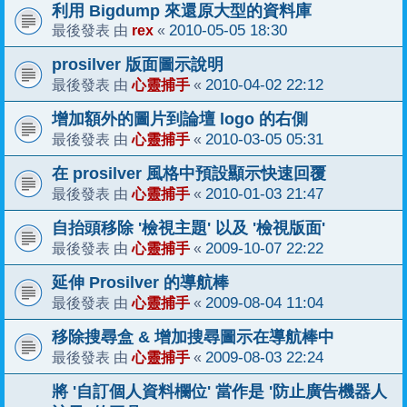
利用 Bigdump 來還原大型的資料庫
rex
2010-05-05 18:30
最後發表 由
«
prosilver 版面圖示說明
心靈捕手
2010-04-02 22:12
最後發表 由
«
增加額外的圖片到論壇 logo 的右側
心靈捕手
2010-03-05 05:31
最後發表 由
«
在 prosilver 風格中預設顯示快速回覆
心靈捕手
2010-01-03 21:47
最後發表 由
«
自抬頭移除 '檢視主題' 以及 '檢視版面'
心靈捕手
2009-10-07 22:22
最後發表 由
«
延伸 Prosilver 的導航棒
心靈捕手
2009-08-04 11:04
最後發表 由
«
移除搜尋盒 & 增加搜尋圖示在導航棒中
心靈捕手
2009-08-03 22:24
最後發表 由
«
將 '自訂個人資料欄位' 當作是 '防止廣告機器人