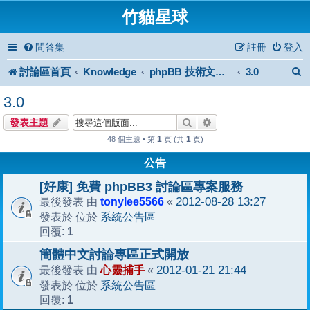
竹貓星球
問答集
註冊
登入
討論區首頁
Knowledge
3.0
phpBB 技術文件與知識庫
3.0
搜尋
進階搜尋
發表主題
1
1
48 個主題 • 第
頁 (共
頁)
公告
[好康] 免費 phpBB3 討論區專案服務
tonylee5566
2012-08-28 13:27
最後發表 由
«
系統公告區
發表於 位於
1
回覆:
簡體中文討論專區正式開放
心靈捕手
2012-01-21 21:44
最後發表 由
«
系統公告區
發表於 位於
1
回覆: