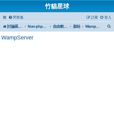
竹貓星球
問答集
註冊
登入
討論區首頁
架站
Non-phpBB specific
自由軟體或免費軟體
WampServer
WampServer