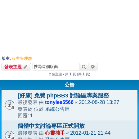
版主:
版主管理群
搜尋
進階搜尋
發表主題
1
1
2 個主題 • 第
頁 (共
頁)
公告
[好康] 免費 phpBB3 討論區專案服務
tonylee5566
2012-08-28 13:27
最後發表 由
«
系統公告區
發表於 位於
1
回覆:
簡體中文討論專區正式開放
心靈捕手
2012-01-21 21:44
最後發表 由
«