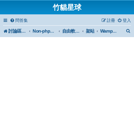
竹貓星球
問答集
註冊
登入
討論區首頁
架站
Non-phpBB specific
自由軟體或免費軟體
WampServer