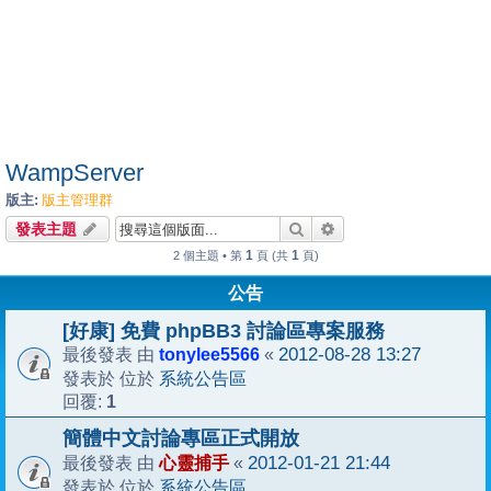
WampServer
版主:
版主管理群
搜尋
進階搜尋
發表主題
1
1
2 個主題 • 第
頁 (共
頁)
公告
[好康] 免費 phpBB3 討論區專案服務
tonylee5566
2012-08-28 13:27
最後發表 由
«
系統公告區
發表於 位於
1
回覆:
簡體中文討論專區正式開放
心靈捕手
2012-01-21 21:44
最後發表 由
«
系統公告區
發表於 位於