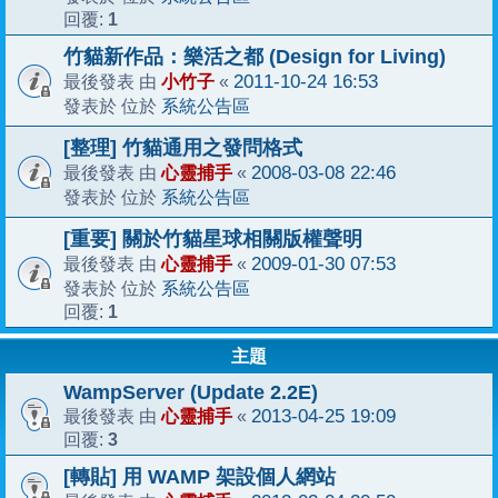
1
回覆:
竹貓新作品：樂活之都 (Design for Living)
小竹子
2011-10-24 16:53
最後發表 由
«
系統公告區
發表於 位於
[整理] 竹貓通用之發問格式
心靈捕手
2008-03-08 22:46
最後發表 由
«
系統公告區
發表於 位於
[重要] 關於竹貓星球相關版權聲明
心靈捕手
2009-01-30 07:53
最後發表 由
«
系統公告區
發表於 位於
1
回覆:
主題
WampServer (Update 2.2E)
心靈捕手
2013-04-25 19:09
最後發表 由
«
3
回覆:
[轉貼] 用 WAMP 架設個人網站