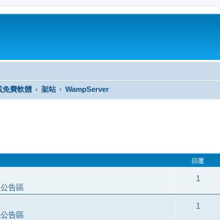
或免費軟體
架站
WampServer
尋
回覆
1
統公告區
1
統公告區