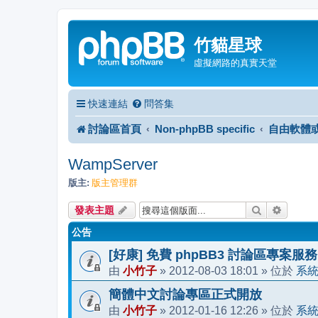
竹貓星球
虛擬網路的真實天堂
快速連結
問答集
討論區首頁
Non-phpBB specific
自由軟體
WampServer
版主:
版主管理群
搜尋
進階搜
發表主題
公告
[好康] 免費 phpBB3 討論區專案服務
小竹子
2012-08-03 18:01
系
由
»
» 位於
簡體中文討論專區正式開放
小竹子
2012-01-16 12:26
系
由
»
» 位於