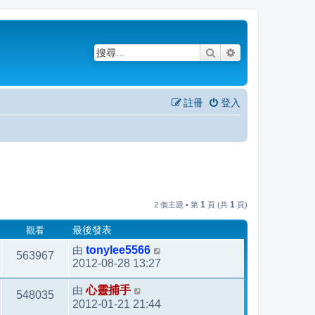
搜尋
進階搜尋
註冊
登入
1
1
2 個主題 • 第
頁 (共
頁)
觀看
最後發表
由
tonylee5566
563967
2012-08-28 13:27
由
心靈捕手
548035
2012-01-21 21:44