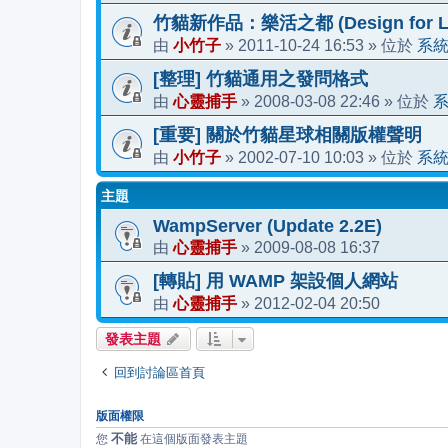
竹貓新作品：樂活之都 (Design for Li
小竹子
2011-10-24 16:53
系
由
»
» 位於
[整理] 竹貓通用之發問格式
心靈捕手
2008-03-08 22:46
由
»
» 位於
[重要] 關於竹貓星球相關版權聲明
小竹子
2002-07-10 10:03
系
由
»
» 位於
主題
WampServer (Update 2.2E)
心靈捕手
2009-08-08 16:37
由
»
[轉貼] 用 WAMP 架設個人網站
心靈捕手
2012-02-04 20:50
由
»
發表主題
回到討論區首頁
版面權限
不能
您
在這個版面發表主題