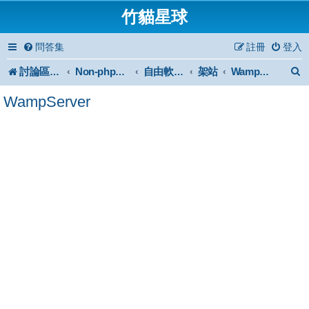
竹貓星球
問答集
註冊
登入
討論區首頁
架站
Non-phpBB specific
自由軟體或免費軟體
WampServer
WampServer