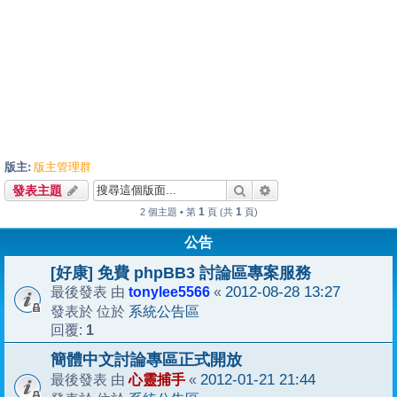
版主:
版主管理群
搜尋
進階搜尋
發表主題
1
1
2 個主題 • 第
頁 (共
頁)
公告
[好康] 免費 phpBB3 討論區專案服務
tonylee5566
2012-08-28 13:27
最後發表 由
«
系統公告區
發表於 位於
1
回覆:
簡體中文討論專區正式開放
心靈捕手
2012-01-21 21:44
最後發表 由
«