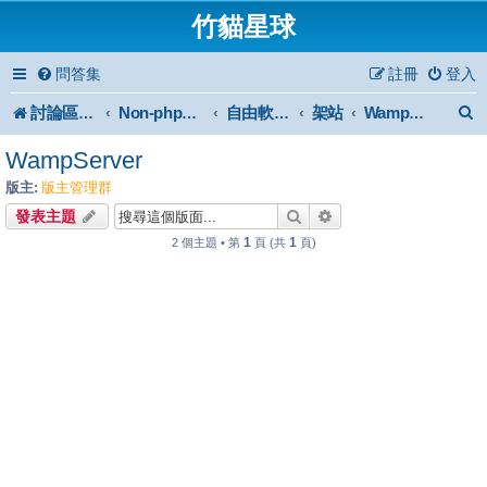
竹貓星球
問答集
註冊
登入
討論區首頁
架站
Non-phpBB specific
自由軟體或免費軟體
WampServer
WampServer
版主:
版主管理群
搜尋
進階搜尋
發表主題
1
1
2 個主題 • 第
頁 (共
頁)