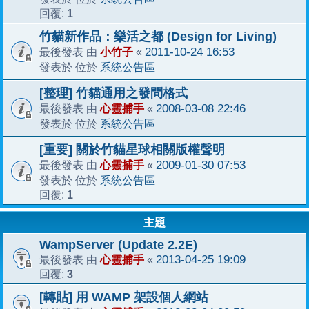
1
回覆:
竹貓新作品：樂活之都 (Design for Living)
小竹子
2011-10-24 16:53
最後發表 由
«
系統公告區
發表於 位於
[整理] 竹貓通用之發問格式
心靈捕手
2008-03-08 22:46
最後發表 由
«
系統公告區
發表於 位於
[重要] 關於竹貓星球相關版權聲明
心靈捕手
2009-01-30 07:53
最後發表 由
«
系統公告區
發表於 位於
1
回覆:
主題
WampServer (Update 2.2E)
心靈捕手
2013-04-25 19:09
最後發表 由
«
3
回覆:
[轉貼] 用 WAMP 架設個人網站