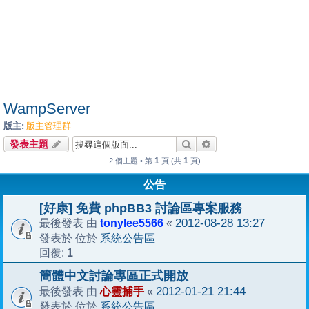
WampServer
版主:
版主管理群
搜尋
進階搜尋
發表主題
1
1
2 個主題 • 第
頁 (共
頁)
公告
[好康] 免費 phpBB3 討論區專案服務
tonylee5566
2012-08-28 13:27
最後發表 由
«
系統公告區
發表於 位於
1
回覆:
簡體中文討論專區正式開放
心靈捕手
2012-01-21 21:44
最後發表 由
«
系統公告區
發表於 位於