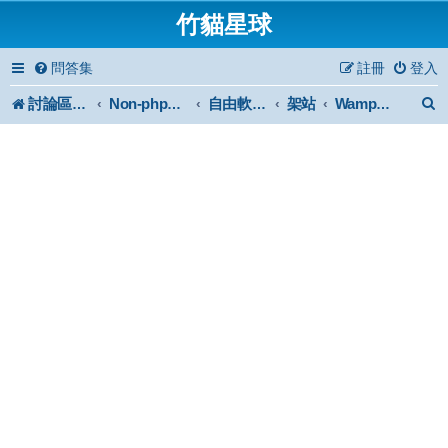
竹貓星球
問答集
註冊
登入
討論區首頁
架站
Non-phpBB specific
自由軟體或免費軟體
WampServer