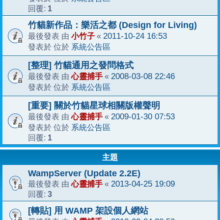
1
回覆:
竹貓新作品：樂活之都 (Design for Living)
小竹子
2011-10-24 16:53
最後發表 由
«
系統公告區
發表於 位於
[整理] 竹貓通用之發問格式
心靈捕手
2008-03-08 22:46
最後發表 由
«
系統公告區
發表於 位於
[重要] 關於竹貓星球相關版權聲明
心靈捕手
2009-01-30 07:53
最後發表 由
«
系統公告區
發表於 位於
1
回覆:
主題
WampServer (Update 2.2E)
心靈捕手
2013-04-25 19:09
最後發表 由
«
3
回覆:
[轉貼] 用 WAMP 架設個人網站