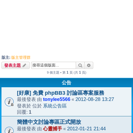
版主:
版主管理群
搜尋
進階搜尋
發表主題
1
1
9 個主題 • 第
頁 (共
頁)
公告
[好康] 免費 phpBB3 討論區專案服務
tonylee5566
2012-08-28 13:27
最後發表 由
«
系統公告區
發表於 位於
1
回覆:
簡體中文討論專區正式開放
心靈捕手
2012-01-21 21:44
最後發表 由
«