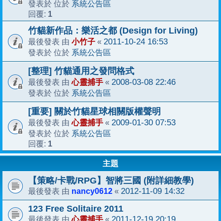
系統公告區
發表於 位於
1
回覆:
竹貓新作品：樂活之都 (Design for Living)
小竹子
2011-10-24 16:53
最後發表 由
«
系統公告區
發表於 位於
[整理] 竹貓通用之發問格式
心靈捕手
2008-03-08 22:46
最後發表 由
«
系統公告區
發表於 位於
[重要] 關於竹貓星球相關版權聲明
心靈捕手
2009-01-30 07:53
最後發表 由
«
系統公告區
發表於 位於
1
回覆:
主題
【策略/卡戰/RPG】智將三國 (附詳細教學)
nancy0612
2012-11-09 14:32
最後發表 由
«
123 Free Solitaire 2011
心靈捕手
2011-12-19 20:19
最後發表 由
«