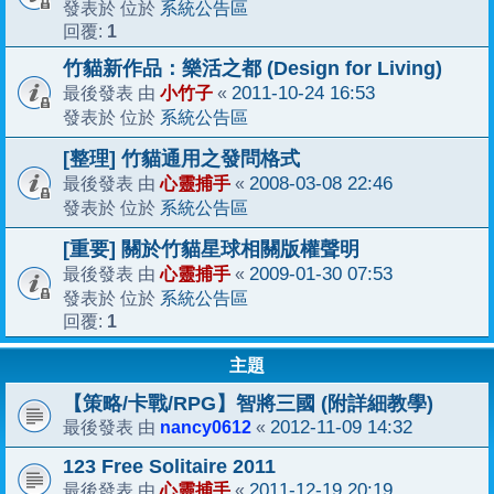
系統公告區
發表於 位於
1
回覆:
竹貓新作品：樂活之都 (Design for Living)
小竹子
2011-10-24 16:53
最後發表 由
«
系統公告區
發表於 位於
[整理] 竹貓通用之發問格式
心靈捕手
2008-03-08 22:46
最後發表 由
«
系統公告區
發表於 位於
[重要] 關於竹貓星球相關版權聲明
心靈捕手
2009-01-30 07:53
最後發表 由
«
系統公告區
發表於 位於
1
回覆:
主題
【策略/卡戰/RPG】智將三國 (附詳細教學)
nancy0612
2012-11-09 14:32
最後發表 由
«
123 Free Solitaire 2011
心靈捕手
2011-12-19 20:19
最後發表 由
«