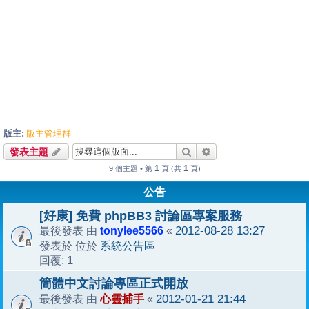
版主:
版主管理群
搜尋
進階搜尋
發表主題
1
1
9 個主題 • 第
頁 (共
頁)
公告
[好康] 免費 phpBB3 討論區專案服務
tonylee5566
2012-08-28 13:27
最後發表 由
«
系統公告區
發表於 位於
1
回覆:
簡體中文討論專區正式開放
心靈捕手
2012-01-21 21:44
最後發表 由
«