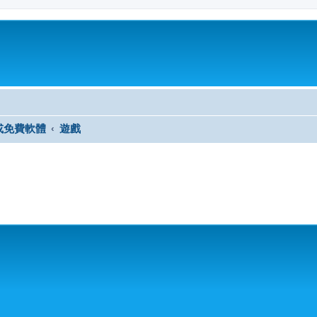
或免費軟體
遊戲
尋