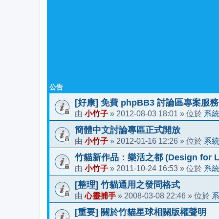
公告
[好康] 免費 phpBB3 討論區專案服務
小竹子
2012-08-03 18:01
系
由
»
» 位於
簡體中文討論專區正式開放
小竹子
2012-01-16 12:26
系
由
»
» 位於
竹貓新作品：樂活之都 (Design for Li
小竹子
2011-10-24 16:53
系
由
»
» 位於
[整理] 竹貓通用之發問格式
心靈捕手
2008-03-08 22:46
由
»
» 位於
[重要] 關於竹貓星球相關版權聲明