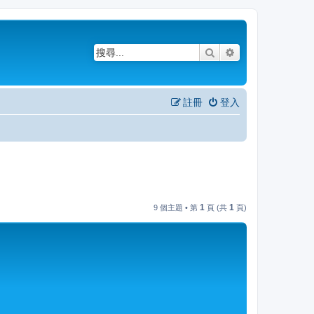
搜尋
進階搜尋
註冊
登入
1
1
9 個主題 • 第
頁 (共
頁)