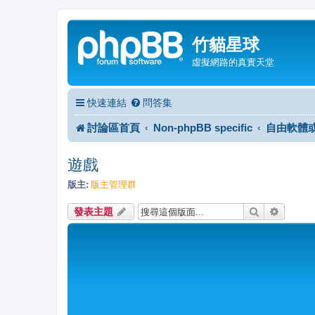
竹貓星球
虛擬網路的真實天堂
快速連結
問答集
討論區首頁
Non-phpBB specific
自由軟體
遊戲
版主:
版主管理群
搜尋
進階搜
發表主題