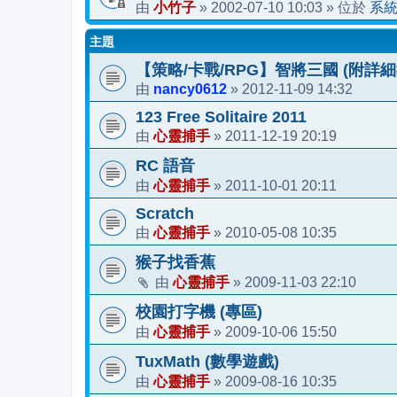
小竹子
2002-07-10 10:03
系
由
»
» 位於
主題
【策略/卡戰/RPG】智將三國 (附詳細
nancy0612
2012-11-09 14:32
由
»
123 Free Solitaire 2011
心靈捕手
2011-12-19 20:19
由
»
RC 語音
心靈捕手
2011-10-01 20:11
由
»
Scratch
心靈捕手
2010-05-08 10:35
由
»
猴子找香蕉
心靈捕手
2009-11-03 22:10
由
»
校園打字機 (專區)
心靈捕手
2009-10-06 15:50
由
»
TuxMath (數學遊戲)
心靈捕手
2009-08-16 10:35
由
»