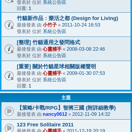
系統公告區
發表於 位於
1
回覆:
竹貓新作品：樂活之都 (Design for Living)
小竹子
2011-10-24 16:53
最後發表 由
«
系統公告區
發表於 位於
[整理] 竹貓通用之發問格式
心靈捕手
2008-03-08 22:46
最後發表 由
«
系統公告區
發表於 位於
[重要] 關於竹貓星球相關版權聲明
心靈捕手
2009-01-30 07:53
最後發表 由
«
系統公告區
發表於 位於
1
回覆:
主題
【策略/卡戰/RPG】智將三國 (附詳細教學)
nancy0612
2012-11-09 14:32
最後發表 由
«
123 Free Solitaire 2011
心靈捕手
2011-12-19 20:19
最後發表 由
«