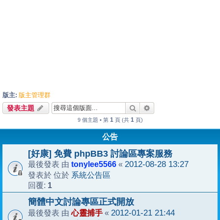
版主:
版主管理群
搜尋
進階搜尋
發表主題
1
1
9 個主題 • 第
頁 (共
頁)
公告
[好康] 免費 phpBB3 討論區專案服務
tonylee5566
2012-08-28 13:27
最後發表 由
«
系統公告區
發表於 位於
1
回覆:
簡體中文討論專區正式開放
心靈捕手
2012-01-21 21:44
最後發表 由
«