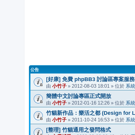
公告
[好康] 免費 phpBB3 討論區專案服務
小竹子
2012-08-03 18:01
系
由
»
» 位於
簡體中文討論專區正式開放
小竹子
2012-01-16 12:26
系
由
»
» 位於
竹貓新作品：樂活之都 (Design for Li
小竹子
2011-10-24 16:53
系
由
»
» 位於
[整理] 竹貓通用之發問格式