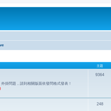
ve
主題
9364
討論；外掛問題，請到相關版面依發問格式發表！
)
248