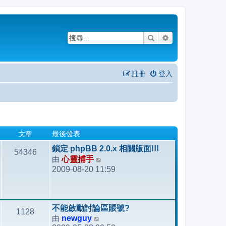
搜尋
進階搜尋
註冊
登入
文章
最後發表
鎖定 phpBB 2.0.x 相關版面!!!
54346
由
心靈捕手
檢
2009-08-20 11:59
視
最
後
發
不能啟動討論區賬號?
1128
表
由
newguy
檢