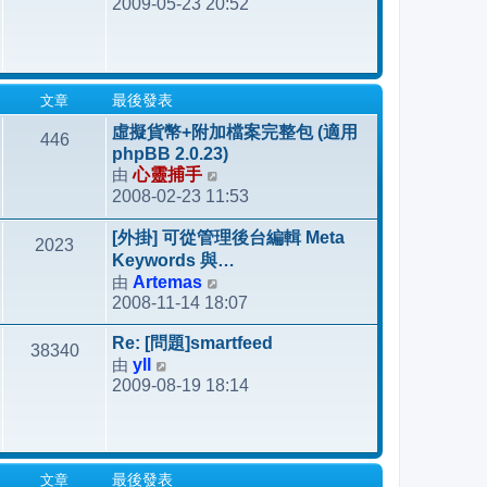
2009-05-23 20:52
視
最
後
發
文章
最後發表
表
虛擬貨幣+附加檔案完整包 (適用
446
phpBB 2.0.23)
由
心靈捕手
檢
2008-02-23 11:53
視
最
[外掛] 可從管理後台編輯 Meta
2023
後
Keywords 與…
發
由
Artemas
檢
表
2008-11-14 18:07
視
最
Re: [問題]smartfeed
38340
後
由
yll
檢
發
2009-08-19 18:14
視
表
最
後
發
文章
最後發表
表