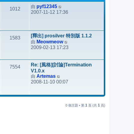
由
pyf12345
檢
1012
2007-11-12 17:36
視
最
後
發
[釋出] prosilver 特別版 1.1.2
1583
表
由
Meowmeow
檢
2009-02-13 17:23
視
最
後
Re: [風格][討論]Termination
7554
發
V1.0.x
表
由
Artemas
檢
2008-11-10 00:07
視
最
後
發
1
1
0 個主題 • 第
頁 (共
頁)
表