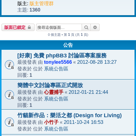
版主:
版主管理群
1360
主題:
搜尋
進階搜尋
版面已鎖定
1
1
0 個主題 • 第
頁 (共
頁)
公告
[好康] 免費 phpBB3 討論區專案服務
tonylee5566
2012-08-28 13:27
最後發表 由
«
系統公告區
發表於 位於
1
回覆:
簡體中文討論專區正式開放
心靈捕手
2012-01-21 21:44
最後發表 由
«
系統公告區
發表於 位於
1
回覆:
竹貓新作品：樂活之都 (Design for Living)
小竹子
2011-10-24 16:53
最後發表 由
«
系統公告區
發表於 位於