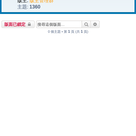
版主:
版主管理群
1360
主題:
搜尋
進階搜尋
版面已鎖定
1
1
0 個主題 • 第
頁 (共
頁)