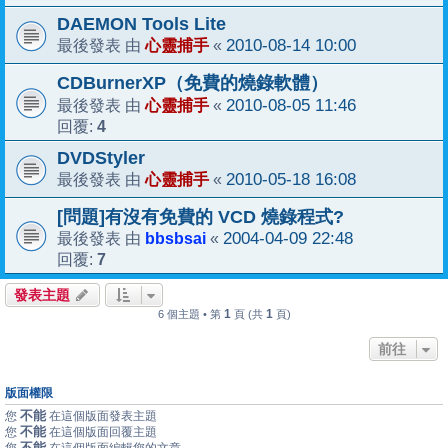
DAEMON Tools Lite
心靈捕手
2010-08-14 10:00
最後發表 由
«
CDBurnerXP（免費的燒錄軟體）
心靈捕手
2010-08-05 11:46
最後發表 由
«
4
回覆:
DVDStyler
心靈捕手
2010-05-18 16:08
最後發表 由
«
[問題]有沒有免費的 VCD 燒錄程式?
bbsbsai
2004-04-09 22:48
最後發表 由
«
7
回覆:
發表主題
1
1
6 個主題 • 第
頁 (共
頁)
前往
版面權限
不能
您
在這個版面發表主題
不能
您
在這個版面回覆主題
不能