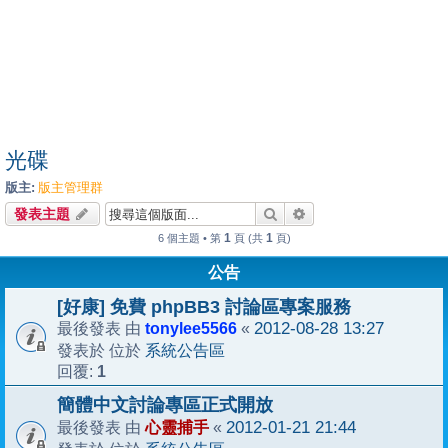
光碟
版主:
版主管理群
搜尋
進階搜尋
發表主題
1
1
6 個主題 • 第
頁 (共
頁)
公告
[好康] 免費 phpBB3 討論區專案服務
tonylee5566
2012-08-28 13:27
最後發表 由
«
系統公告區
發表於 位於
1
回覆:
簡體中文討論專區正式開放
心靈捕手
2012-01-21 21:44
最後發表 由
«