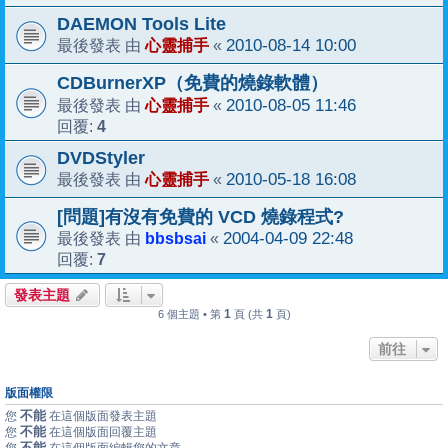
DAEMON Tools Lite
心靈捕手
2010-08-14 10:00
最後發表 由
«
CDBurnerXP（免費的燒錄軟體）
心靈捕手
2010-08-05 11:46
最後發表 由
«
4
回覆:
DVDStyler
心靈捕手
2010-05-18 16:08
最後發表 由
«
[問題]有沒有免費的 VCD 燒錄程式?
bbsbsai
2004-04-09 22:48
最後發表 由
«
7
回覆:
發表主題
1
1
6 個主題 • 第
頁 (共
頁)
前往
版面權限
不能
您
在這個版面發表主題
不能
您
在這個版面回覆主題
不能