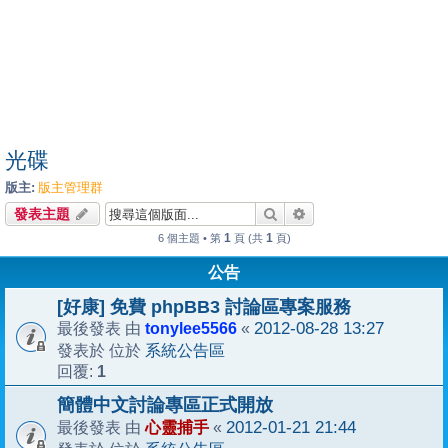
光碟
版主:
版主管理群
搜尋
進階搜尋
發表主題
1
1
6 個主題 • 第
頁 (共
頁)
公告
[好康] 免費 phpBB3 討論區專案服務
tonylee5566
2012-08-28 13:27
最後發表 由
«
系統公告區
發表於 位於
1
回覆:
簡體中文討論專區正式開放
心靈捕手
2012-01-21 21:44
最後發表 由
«