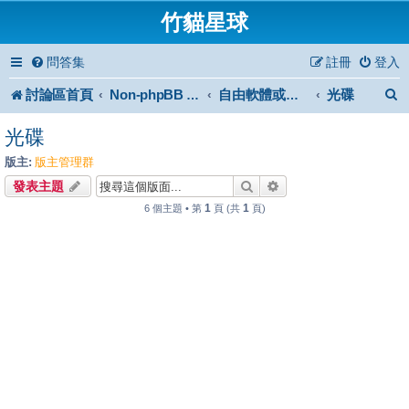
竹貓星球
問答集
註冊
登入
討論區首頁
光碟
Non-phpBB specific
自由軟體或免費軟體
光碟
版主:
版主管理群
搜尋
進階搜尋
發表主題
1
1
6 個主題 • 第
頁 (共
頁)