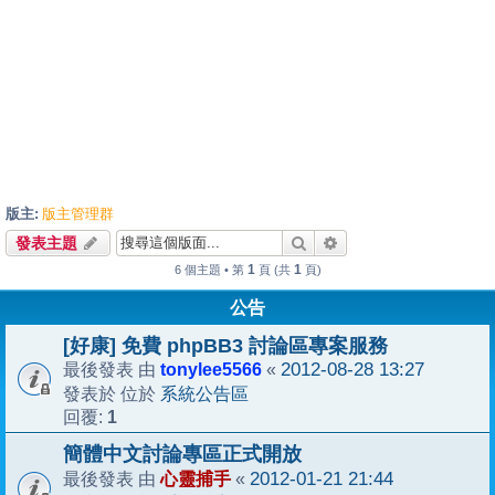
版主:
版主管理群
搜尋
進階搜尋
發表主題
1
1
6 個主題 • 第
頁 (共
頁)
公告
[好康] 免費 phpBB3 討論區專案服務
tonylee5566
2012-08-28 13:27
最後發表 由
«
系統公告區
發表於 位於
1
回覆:
簡體中文討論專區正式開放
心靈捕手
2012-01-21 21:44
最後發表 由
«