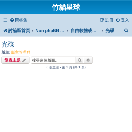
竹貓星球
問答集
註冊
登入
討論區首頁
光碟
Non-phpBB specific
自由軟體或免費軟體
光碟
版主:
版主管理群
搜尋
進階搜尋
發表主題
1
1
6 個主題 • 第
頁 (共
頁)