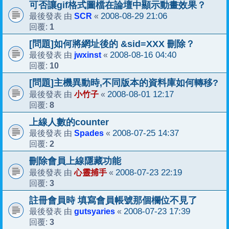
可否讓gif格式圖檔在論壇中顯示動畫效果？
SCR
2008-08-29 21:06
最後發表 由
«
1
回覆:
[問題]如何將網址後的 &sid=XXX 刪除？
jwxinst
2008-08-16 04:40
最後發表 由
«
10
回覆:
[問題]主機異動時,不同版本的資料庫如何轉移?
小竹子
2008-08-01 12:17
最後發表 由
«
8
回覆:
上線人數的counter
Spades
2008-07-25 14:37
最後發表 由
«
2
回覆:
刪除會員上線隱藏功能
心靈捕手
2008-07-23 22:19
最後發表 由
«
3
回覆:
註冊會員時 填寫會員帳號那個欄位不見了
gutsyaries
2008-07-23 17:39
最後發表 由
«
3
回覆: