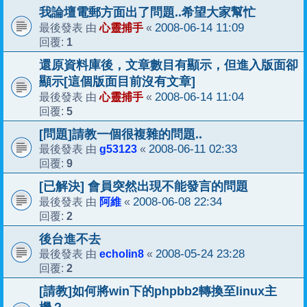
我論壇電郵方面出了問題..希望大家幫忙
心靈捕手
2008-06-14 11:09
最後發表 由
«
1
回覆:
還原資料庫後，文章數目有顯示，但進入版面卻
顯示[這個版面目前沒有文章]
心靈捕手
2008-06-14 11:04
最後發表 由
«
5
回覆:
[問題]請教一個很複雜的問題..
g53123
2008-06-11 02:33
最後發表 由
«
9
回覆:
[已解決] 會員突然出現不能發言的問題
阿維
2008-06-08 22:34
最後發表 由
«
2
回覆:
後台進不去
echolin8
2008-05-24 23:28
最後發表 由
«
2
回覆:
[請教]如何將win下的phpbb2轉換至linux主