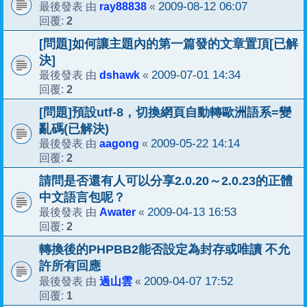
ray88838
2009-08-12 06:07
最後發表 由
«
2
回覆:
[問題]如何讓主題內的第一篇發的文章置頂[已解
決]
dshawk
2009-07-01 14:34
最後發表 由
«
2
回覆:
[問題]預設utf-8，切換網頁自動轉歐洲語系=變
亂碼(已解決)
aagong
2009-05-22 14:14
最後發表 由
«
2
回覆:
請問是否還有人可以分享2.0.20～2.0.23的正體
中文語言包呢？
Awater
2009-04-13 16:53
最後發表 由
«
2
回覆:
轉換後的PHPBB2能否設定為封存或唯讀 不允
許所有回應
過山雲
2009-04-07 17:52
最後發表 由
«
1
回覆: