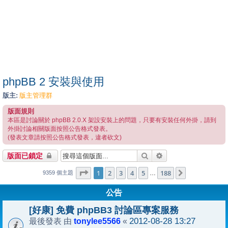
phpBB 2 安裝與使用
版主:
版主管理群
版面規則
本區是討論關於 phpBB 2.0.X 架設安裝上的問題，只要有安裝任何外掛，請到
外掛討論相關版面按照公告格式發表。
(發表文章請按照公告格式發表，違者砍文)
搜尋
進階搜尋
版面已鎖定
1
188
第
1
頁 (共
2
3
4
頁)
5
188
下一頁
…
9359 個主題
公告
[好康] 免費 phpBB3 討論區專案服務
tonylee5566
2012-08-28 13:27
最後發表 由
«