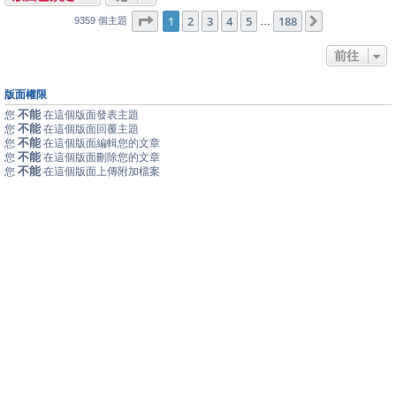
1
188
第
1
頁 (共
2
3
4
頁)
5
188
下一頁
…
9359 個主題
前往
版面權限
不能
您
在這個版面發表主題
不能
您
在這個版面回覆主題
不能
您
在這個版面編輯您的文章
不能
您
在這個版面刪除您的文章
不能
您
在這個版面上傳附加檔案