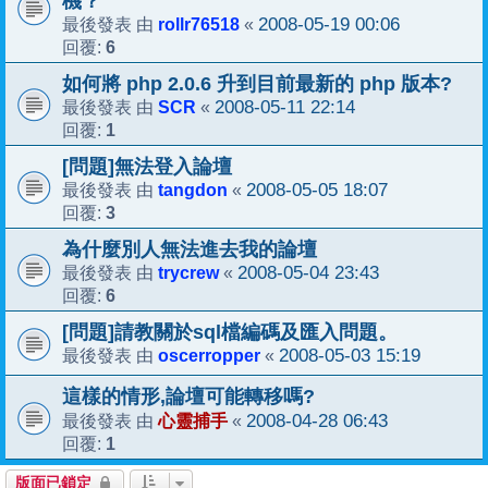
機？
rollr76518
2008-05-19 00:06
最後發表 由
«
6
回覆:
如何將 php 2.0.6 升到目前最新的 php 版本?
SCR
2008-05-11 22:14
最後發表 由
«
1
回覆:
[問題]無法登入論壇
tangdon
2008-05-05 18:07
最後發表 由
«
3
回覆:
為什麼別人無法進去我的論壇
trycrew
2008-05-04 23:43
最後發表 由
«
6
回覆:
[問題]請教關於sql檔編碼及匯入問題。
oscerropper
2008-05-03 15:19
最後發表 由
«
這樣的情形,論壇可能轉移嗎?
心靈捕手
2008-04-28 06:43
最後發表 由
«
1
回覆:
版面已鎖定