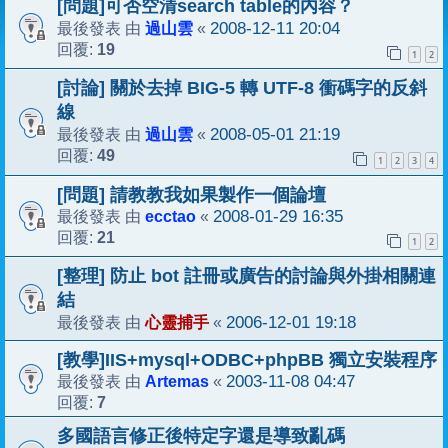
[問題]可否空清search table的內容？
過山雲
2008-12-11 20:04
最後發表 由
«
19
回覆:
1
2
[討論] 關於去掉 BIG-5 轉 UTF-8 衝碼字的反斜
線
過山雲
2008-05-01 21:19
最後發表 由
«
49
回覆:
1
2
3
4
[問題] 請教教我如果製作一個論壇
ecctao
2008-01-29 16:35
最後發表 由
«
21
回覆:
1
2
[整理] 防止 bot 註冊或廣告的討論與外掛相關連
結
心靈捕手
2006-12-01 19:18
最後發表 由
«
[教學]IIS+mysql+ODBC+phpBB 獨立安裝程序
Artemas
2003-11-08 04:47
最後發表 由
«
7
回覆:
多國語言修正後特定字還是導致亂碼