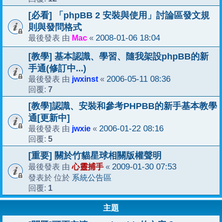
[必看] 「phpBB 2 安裝與使用」討論區發文規
則與發問格式
Mac
2008-01-06 18:04
最後發表 由
«
[教學] 基本認識、學習、隨我架設phpBB的新
手通(修訂中...)
jwxinst
2006-05-11 08:36
最後發表 由
«
7
回覆:
[教學]認識、安裝和參考PHPBB的新手基本教學
通[更新中]
jwxie
2006-01-22 08:16
最後發表 由
«
5
回覆:
[重要] 關於竹貓星球相關版權聲明
心靈捕手
2009-01-30 07:53
最後發表 由
«
系統公告區
發表於 位於
1
回覆:
主題