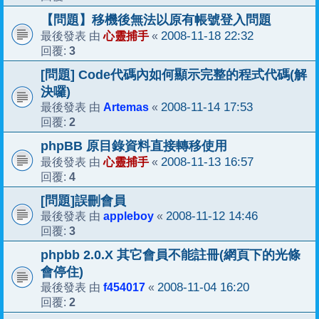
【問題】移機後無法以原有帳號登入問題
心靈捕手
2008-11-18 22:32
最後發表 由
«
3
回覆:
[問題] Code代碼內如何顯示完整的程式代碼(解
決囉)
Artemas
2008-11-14 17:53
最後發表 由
«
2
回覆:
phpBB 原目錄資料直接轉移使用
心靈捕手
2008-11-13 16:57
最後發表 由
«
4
回覆:
[問題]誤刪會員
appleboy
2008-11-12 14:46
最後發表 由
«
3
回覆:
phpbb 2.0.X 其它會員不能註冊(網頁下的光條
會停住)
f454017
2008-11-04 16:20
最後發表 由
«
2
回覆: