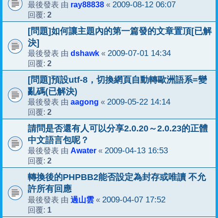
ray88838
2009-08-12 06:07
最後發表 由
«
2
回覆:
[問題]如何讓主題內的第一篇發的文章置頂[已解
決]
dshawk
2009-07-01 14:34
最後發表 由
«
2
回覆:
[問題]預設utf-8，切換網頁自動轉歐洲語系=變
亂碼(已解決)
aagong
2009-05-22 14:14
最後發表 由
«
2
回覆:
請問是否還有人可以分享2.0.20～2.0.23的正體
中文語言包呢？
Awater
2009-04-13 16:53
最後發表 由
«
2
回覆:
轉換後的PHPBB2能否設定為封存或唯讀 不允
許所有回應
過山雲
2009-04-07 17:52
最後發表 由
«
1
回覆: