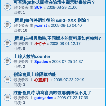
可否讓gif格式圖檔在論壇中顯示動畫效果？
SCR
2008-08-29 21:06
最後發表 由
«
1
回覆:
[問題]如何將網址後的 &sid=XXX 刪除？
jwxinst
2008-08-16 04:40
最後發表 由
«
10
回覆:
[問題]主機異動時,不同版本的資料庫如何轉移?
小竹子
2008-08-01 12:17
最後發表 由
«
8
回覆:
上線人數的counter
Spades
2008-07-25 14:37
最後發表 由
«
2
回覆:
刪除會員上線隱藏功能
心靈捕手
2008-07-23 22:19
最後發表 由
«
3
回覆:
註冊會員時 填寫會員帳號那個欄位不見了
gutsyaries
2008-07-23 17:39
最後發表 由
«
3
回覆: