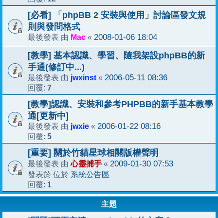
[必看] 「phpBB 2 安裝與使用」討論區發文規
則與發問格式
Mac
2008-01-06 18:04
最後發表 由
«
[教學] 基本認識、學習、隨我架設phpBB的新
手通(修訂中...)
jwxinst
2006-05-11 08:36
最後發表 由
«
7
回覆:
[教學]認識、安裝和參考PHPBB的新手基本教學
通[更新中]
jwxie
2006-01-22 08:16
最後發表 由
«
5
回覆:
[重要] 關於竹貓星球相關版權聲明
心靈捕手
2009-01-30 07:53
最後發表 由
«
系統公告區
發表於 位於
1
回覆:
主題