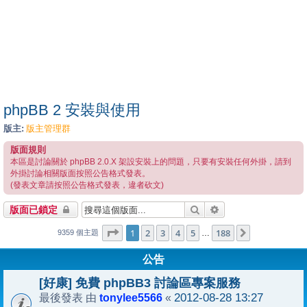
phpBB 2 安裝與使用
版主:
版主管理群
版面規則
本區是討論關於 phpBB 2.0.X 架設安裝上的問題，只要有安裝任何外掛，請到
外掛討論相關版面按照公告格式發表。
(發表文章請按照公告格式發表，違者砍文)
搜尋
進階搜尋
版面已鎖定
1
188
第
1
頁 (共
2
3
4
頁)
5
188
下一頁
…
9359 個主題
公告
[好康] 免費 phpBB3 討論區專案服務
tonylee5566
2012-08-28 13:27
最後發表 由
«