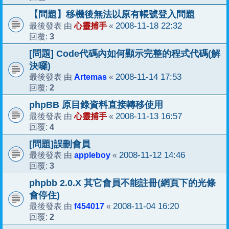
【問題】移機後無法以原有帳號登入問題
心靈捕手
2008-11-18 22:32
最後發表 由
«
3
回覆:
[問題] Code代碼內如何顯示完整的程式代碼(解
決囉)
Artemas
2008-11-14 17:53
最後發表 由
«
2
回覆:
phpBB 原目錄資料直接轉移使用
心靈捕手
2008-11-13 16:57
最後發表 由
«
4
回覆:
[問題]誤刪會員
appleboy
2008-11-12 14:46
最後發表 由
«
3
回覆:
phpbb 2.0.X 其它會員不能註冊(網頁下的光條
會停住)
f454017
2008-11-04 16:20
最後發表 由
«
2
回覆: