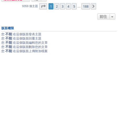
1
188
第
1
頁 (共
2
3
4
頁)
5
188
下一頁
…
9359 個主題
前往
版面權限
不能
您
在這個版面發表主題
不能
您
在這個版面回覆主題
不能
您
在這個版面編輯您的文章
不能
您
在這個版面刪除您的文章
不能
您
在這個版面上傳附加檔案