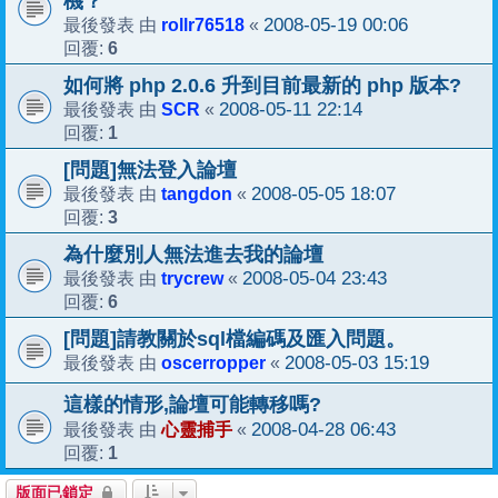
機？
rollr76518
2008-05-19 00:06
最後發表 由
«
6
回覆:
如何將 php 2.0.6 升到目前最新的 php 版本?
SCR
2008-05-11 22:14
最後發表 由
«
1
回覆:
[問題]無法登入論壇
tangdon
2008-05-05 18:07
最後發表 由
«
3
回覆:
為什麼別人無法進去我的論壇
trycrew
2008-05-04 23:43
最後發表 由
«
6
回覆:
[問題]請教關於sql檔編碼及匯入問題。
oscerropper
2008-05-03 15:19
最後發表 由
«
這樣的情形,論壇可能轉移嗎?
心靈捕手
2008-04-28 06:43
最後發表 由
«
1
回覆:
版面已鎖定