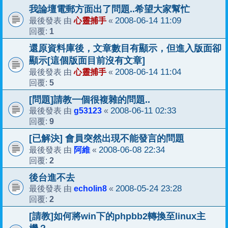
我論壇電郵方面出了問題..希望大家幫忙
心靈捕手
2008-06-14 11:09
最後發表 由
«
1
回覆:
還原資料庫後，文章數目有顯示，但進入版面卻
顯示[這個版面目前沒有文章]
心靈捕手
2008-06-14 11:04
最後發表 由
«
5
回覆:
[問題]請教一個很複雜的問題..
g53123
2008-06-11 02:33
最後發表 由
«
9
回覆:
[已解決] 會員突然出現不能發言的問題
阿維
2008-06-08 22:34
最後發表 由
«
2
回覆:
後台進不去
echolin8
2008-05-24 23:28
最後發表 由
«
2
回覆:
[請教]如何將win下的phpbb2轉換至linux主