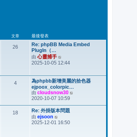
文章
最後發表
Re: phpBB Media Embed
26
PlugIn（…
由
心靈捕手
檢
2025-10-05 12:44
視
最
後
為phpbb新增美麗的拾色器
4
發
ejpoox_colorpic…
表
由
cloudsnow30
檢
2020-10-07 10:59
視
最
Re: 外掛版本問題
18
後
由
ejsoon
檢
發
2025-12-01 16:50
視
表
最
後