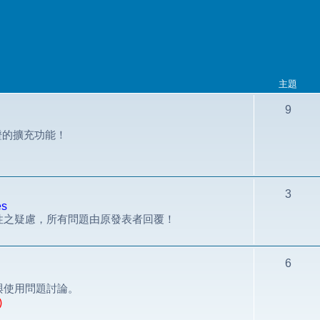
主題
9
組認證的擴充功能！
3
es
性之疑慮，所有問題由原發表者回覆！
6
與使用問題討論。
)