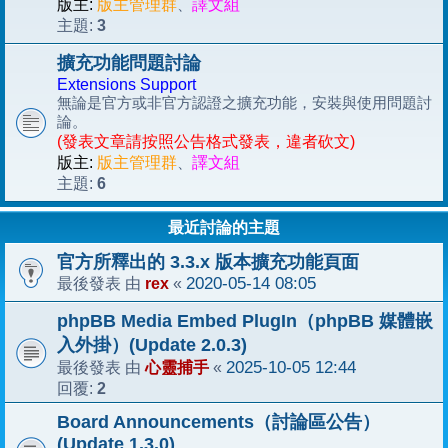
版主:
版主管理群
、
譯文組
3
主題:
擴充功能問題討論
Extensions Support
無論是官方或非官方認證之擴充功能，安裝與使用問題討
論。
(發表文章請按照公告格式發表，違者砍文)
版主:
版主管理群
、
譯文組
6
主題:
最近討論的主題
官方所釋出的 3.3.x 版本擴充功能頁面
rex
2020-05-14 08:05
最後發表 由
«
phpBB Media Embed PlugIn（phpBB 媒體嵌
入外掛）(Update 2.0.3)
心靈捕手
2025-10-05 12:44
最後發表 由
«
2
回覆:
Board Announcements（討論區公告）
(Update 1.3.0)