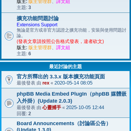
版主:
版主管理群
、
譯文組
3
主題:
擴充功能問題討論
Extensions Support
無論是官方或非官方認證之擴充功能，安裝與使用問題討
論。
(發表文章請按照公告格式發表，違者砍文)
版主:
版主管理群
、
譯文組
6
主題:
最近討論的主題
官方所釋出的 3.3.x 版本擴充功能頁面
rex
2020-05-14 08:05
最後發表 由
«
phpBB Media Embed PlugIn（phpBB 媒體嵌
入外掛）(Update 2.0.3)
心靈捕手
2025-10-05 12:44
最後發表 由
«
2
回覆:
Board Announcements（討論區公告）
(Update 1.3.0)