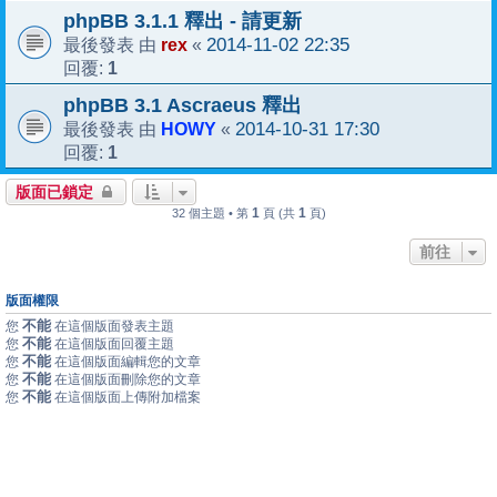
phpBB 3.1.1 釋出 - 請更新
rex
2014-11-02 22:35
最後發表 由
«
1
回覆:
phpBB 3.1 Ascraeus 釋出
HOWY
2014-10-31 17:30
最後發表 由
«
1
回覆:
版面已鎖定
1
1
32 個主題 • 第
頁 (共
頁)
前往
版面權限
不能
您
在這個版面發表主題
不能
您
在這個版面回覆主題
不能
您
在這個版面編輯您的文章
不能
您
在這個版面刪除您的文章
不能
您
在這個版面上傳附加檔案