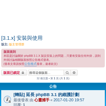
[3.1.x] 安裝與使用
版主:
版主管理群
版面規則
本區是討論關於 phpBB 3.1.X 架設安裝上的問題，只要有安裝任何外掛，請到
外掛討論相關版面按照公告格式發表。
公告格式
(發表文章請按照
發表，違者砍文)
搜尋
進階搜尋
版面已鎖定
1
1
32 個主題 • 第
頁 (共
頁)
公告
[轉貼] 延長 phpBB 3.1 的維護計劃
心靈捕手
2017-01-20 19:57
最後發表 由
«
1
回覆: