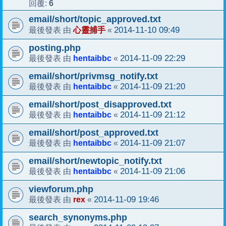
6
回覆:
email/short/topic_approved.txt
心靈捕手
2014-11-10 09:49
最後發表 由
«
posting.php
hentaibbc
2014-11-09 22:29
最後發表 由
«
email/short/privmsg_notify.txt
hentaibbc
2014-11-09 21:20
最後發表 由
«
email/short/post_disapproved.txt
hentaibbc
2014-11-09 21:12
最後發表 由
«
email/short/post_approved.txt
hentaibbc
2014-11-09 21:07
最後發表 由
«
email/short/newtopic_notify.txt
hentaibbc
2014-11-09 21:06
最後發表 由
«
viewforum.php
rex
2014-11-09 19:46
最後發表 由
«
search_synonyms.php