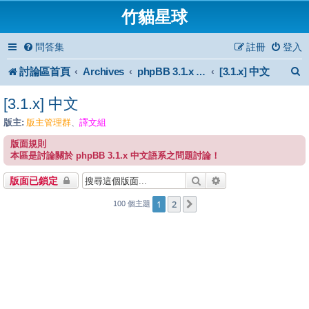
竹貓星球
問答集
註冊
登入
討論區首頁
Archives
[3.1.x] 中文
phpBB 3.1.x Forum Archive
[3.1.x] 中文
版主:
版主管理群
譯文組
、
版面規則
本區是討論關於 phpBB 3.1.x 中文語系之問題討論！
搜尋
進階搜尋
版面已鎖定
1
2
下一頁
100 個主題