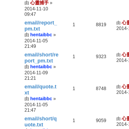
心靈捕手
由
»
2014-11-10
09:47
email/report_
由
心
1
8819
pm.txt
2014-
hentaibbc
由
»
2014-11-05
21:49
email/short/re
由
心
1
9323
port_pm.txt
2014-
hentaibbc
由
»
2014-11-09
21:21
email/quote.t
由
心
1
8748
xt
2014-
hentaibbc
由
»
2014-11-05
21:47
email/short/q
由
心
1
9059
uote.txt
2014-