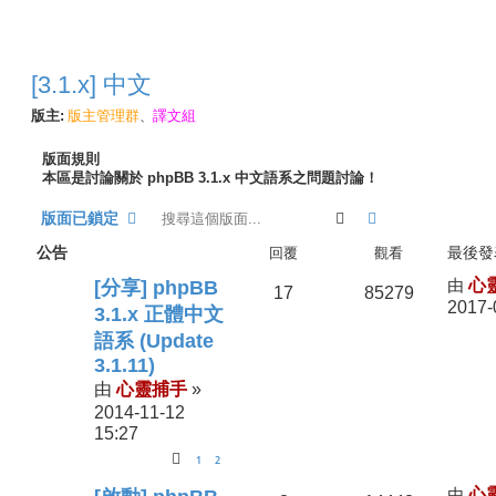
[3.1.x] 中文
版主:
版主管理群
譯文組
、
版面規則
本區是討論關於 phpBB 3.1.x 中文語系之問題討論！
搜尋
進階搜尋
版面已鎖定
公告
回覆
觀看
最後發
由
心
[分享] phpBB
17
85279
2017-
3.1.x 正體中文
語系 (Update
3.1.11)
心靈捕手
由
»
2014-11-12
15:27
1
2
由
心