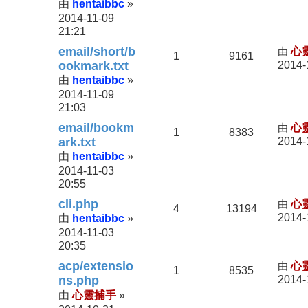
hentaibbc
由
»
2014-11-09
21:21
email/short/b
由
心
1
9161
ookmark.txt
2014-
hentaibbc
由
»
2014-11-09
21:03
email/bookm
由
心
1
8383
ark.txt
2014-
hentaibbc
由
»
2014-11-03
20:55
cli.php
由
心
4
13194
hentaibbc
2014-
由
»
2014-11-03
20:35
acp/extensio
由
心
1
8535
ns.php
2014-
心靈捕手
由
»