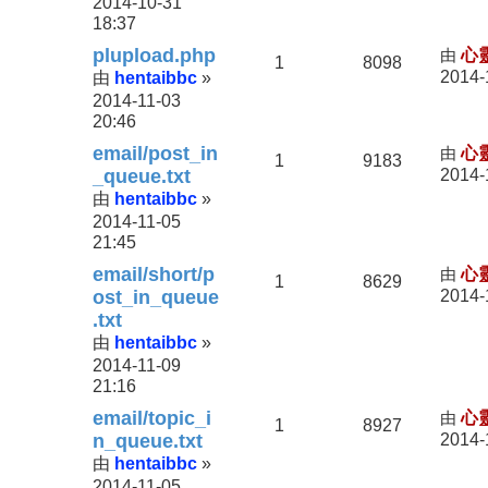
2014-10-31
18:37
plupload.php
由
心
1
8098
hentaibbc
2014-
由
»
2014-11-03
20:46
email/post_in
由
心
1
9183
_queue.txt
2014-
hentaibbc
由
»
2014-11-05
21:45
email/short/p
由
心
1
8629
ost_in_queue
2014-
.txt
hentaibbc
由
»
2014-11-09
21:16
email/topic_i
由
心
1
8927
n_queue.txt
2014-
hentaibbc
由
»
2014-11-05