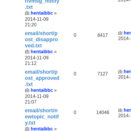
rivmsg_notify
.txt
hentaibbc
由
»
2014-11-09
21:20
email/short/p
由
he
0
8417
2014-
ost_disappro
ved.txt
hentaibbc
由
»
2014-11-09
21:12
email/short/p
由
he
0
7127
2014-
ost_approved
.txt
hentaibbc
由
»
2014-11-09
21:07
email/short/n
由
he
0
14046
2014-
ewtopic_notif
y.txt
hentaibbc
由
»