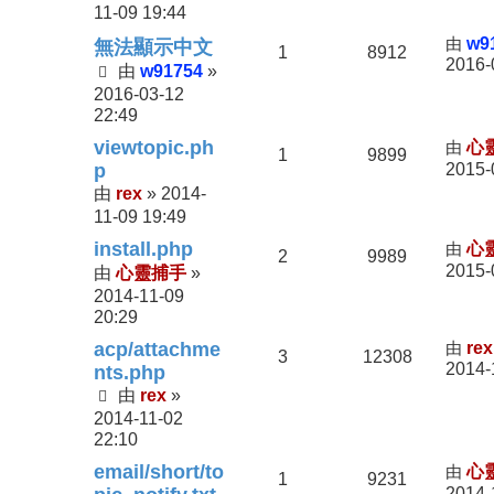
11-09 19:44
由
w9
無法顯示中文
1
8912
2016-
w91754
由
»
2016-03-12
22:49
viewtopic.ph
由
心
1
9899
p
2015-
rex
2014-
由
»
11-09 19:49
install.php
由
心
2
9989
2015-
心靈捕手
由
»
2014-11-09
20:29
acp/attachme
由
rex
3
12308
2014-
nts.php
rex
由
»
2014-11-02
22:10
email/short/to
由
心
1
9231
2014-