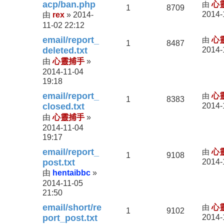
acp/ban.php
由
心
1
8709
rex
2014-
2014-
由
»
11-02 22:12
email/report_
由
心
1
8487
deleted.txt
2014-
心靈捕手
由
»
2014-11-04
19:18
email/report_
由
心
1
8383
closed.txt
2014-
心靈捕手
由
»
2014-11-04
19:17
email/report_
由
心
1
9108
post.txt
2014-
hentaibbc
由
»
2014-11-05
21:50
email/short/re
由
心
1
9102
port_post.txt
2014-