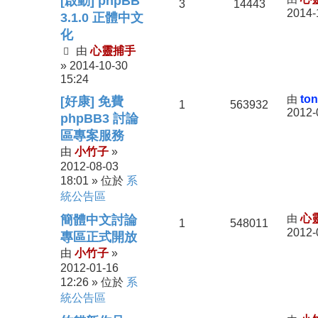
[啟動] phpBB
3
14443
2014-
3.1.0 正體中文
化
心靈捕手
由
2014-10-30
»
15:24
由
to
[好康] 免費
1
563932
2012-
phpBB3 討論
區專案服務
小竹子
由
»
2012-08-03
18:01
系
» 位於
統公告區
由
心
簡體中文討論
1
548011
2012-
專區正式開放
小竹子
由
»
2012-01-16
12:26
系
» 位於
統公告區