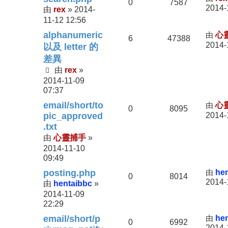
0
7587
2014-
rex
2014-
由
»
11-12 12:56
alphanumeric
由
心
6
47388
2014-
以及 letter 的
差異
rex
由
»
2014-11-09
07:37
email/short/to
由
心
0
8095
pic_approved
2014-
.txt
心靈捕手
由
»
2014-11-10
09:49
posting.php
由
he
0
8014
2014-
hentaibbc
由
»
2014-11-09
22:29
email/short/p
由
he
0
6992
2014-