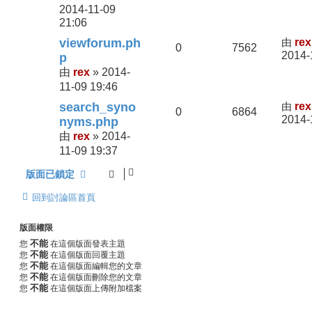
2014-11-09
21:06
viewforum.ph
由
rex
0
7562
2014-
p
rex
2014-
由
»
11-09 19:46
search_syno
由
rex
0
6864
2014-
nyms.php
rex
2014-
由
»
11-09 19:37
版面已鎖定
回到討論區首頁
版面權限
不能
您
在這個版面發表主題
不能
您
在這個版面回覆主題
不能
您
在這個版面編輯您的文章
不能
您
在這個版面刪除您的文章
不能
您
在這個版面上傳附加檔案