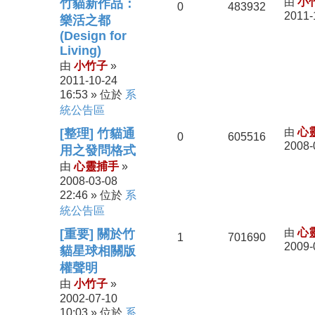
由
小
竹貓新作品：
0
483932
2011-
樂活之都
(Design for
Living)
小竹子
由
»
2011-10-24
16:53
系
» 位於
統公告區
由
心
[整理] 竹貓通
0
605516
2008-
用之發問格式
心靈捕手
由
»
2008-03-08
22:46
系
» 位於
統公告區
由
心
[重要] 關於竹
1
701690
2009-
貓星球相關版
權聲明
小竹子
由
»
2002-07-10
10:03
系
» 位於