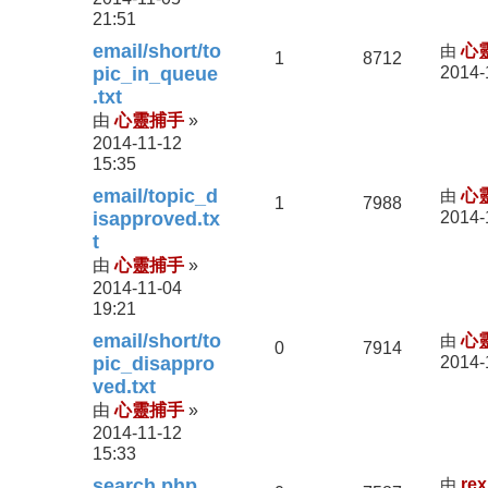
21:51
email/short/to
由
心
1
8712
pic_in_queue
2014-
.txt
心靈捕手
由
»
2014-11-12
15:35
email/topic_d
由
心
1
7988
isapproved.tx
2014-
t
心靈捕手
由
»
2014-11-04
19:21
email/short/to
由
心
0
7914
pic_disappro
2014-
ved.txt
心靈捕手
由
»
2014-11-12
15:33
search.php
由
rex