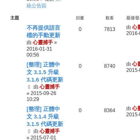
統公告區
主題
回覆
觀看
最後發
由
心
不再提供語言
0
7813
2016-
檔的手動更新
心靈捕手
由
»
2016-01-31
00:56
由
心
[整理] 正體中
0
8740
2015-
文 3.1.5 升級
3.1.6 代碼更新
心靈捕手
由
2015-09-26
»
10:29
由
心
[整理] 正體中
0
8364
2015-
文 3.1.4 升級
3.1.5 代碼更新
心靈捕手
由
2015-07-01
»