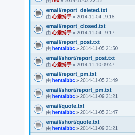
rex
2014-11-02 22:12
由
»
email/report_deleted.txt
心靈捕手
2014-11-04 19:18
由
»
email/report_closed.txt
心靈捕手
2014-11-04 19:17
由
»
email/report_post.txt
hentaibbc
2014-11-05 21:50
由
»
email/short/report_post.txt
心靈捕手
2014-11-10 09:47
由
»
email/report_pm.txt
hentaibbc
2014-11-05 21:49
由
»
email/short/report_pm.txt
hentaibbc
2014-11-09 21:21
由
»
email/quote.txt
hentaibbc
2014-11-05 21:47
由
»
email/short/quote.txt
hentaibbc
2014-11-09 21:21
由
»