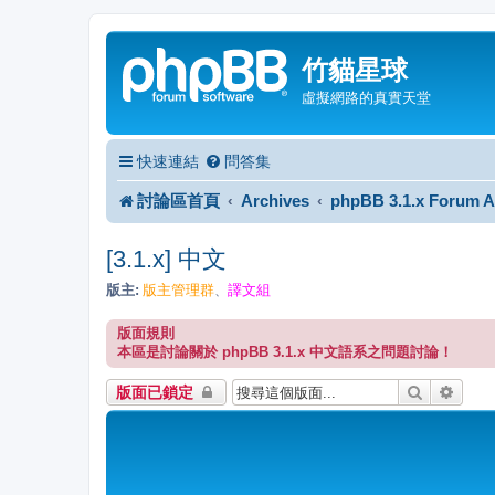
竹貓星球
虛擬網路的真實天堂
快速連結
問答集
討論區首頁
Archives
phpBB 3.1.x Forum A
[3.1.x] 中文
版主:
版主管理群
譯文組
、
版面規則
本區是討論關於 phpBB 3.1.x 中文語系之問題討論！
搜尋
進階
版面已鎖定