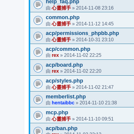
help_faq.php
心靈捕手
2014-11-08 23:16
由
»
common.php
心靈捕手
2014-11-12 14:45
由
»
acp/permissions_phpbb.php
心靈捕手
2014-10-31 23:10
由
»
acp/common.php
rex
2014-11-02 22:25
由
»
acp/board.php
rex
2014-11-02 22:20
由
»
acp/styles.php
心靈捕手
2014-11-02 21:47
由
»
memberlist.php
hentaibbc
2014-11-10 21:38
由
»
mcp.php
心靈捕手
2014-11-10 09:51
由
»
acp/ban.php