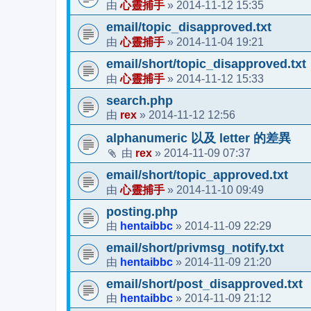
心靈捕手
2014-11-12 15:35
由
»
email/topic_disapproved.txt
心靈捕手
2014-11-04 19:21
由
»
email/short/topic_disapproved.txt
心靈捕手
2014-11-12 15:33
由
»
search.php
rex
2014-11-12 12:56
由
»
alphanumeric 以及 letter 的差異
rex
2014-11-09 07:37
由
»
email/short/topic_approved.txt
心靈捕手
2014-11-10 09:49
由
»
posting.php
hentaibbc
2014-11-09 22:29
由
»
email/short/privmsg_notify.txt
hentaibbc
2014-11-09 21:20
由
»
email/short/post_disapproved.txt
hentaibbc
2014-11-09 21:12
由
»