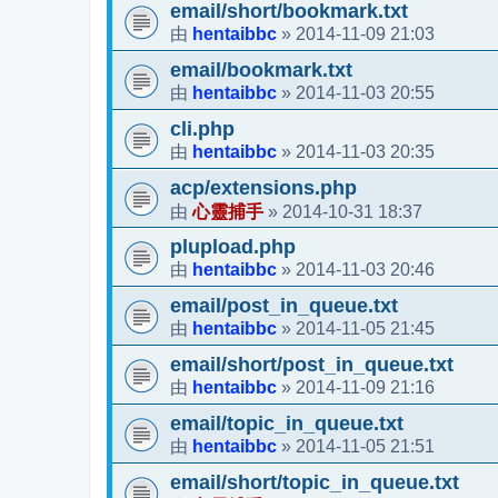
email/short/bookmark.txt
hentaibbc
2014-11-09 21:03
由
»
email/bookmark.txt
hentaibbc
2014-11-03 20:55
由
»
cli.php
hentaibbc
2014-11-03 20:35
由
»
acp/extensions.php
心靈捕手
2014-10-31 18:37
由
»
plupload.php
hentaibbc
2014-11-03 20:46
由
»
email/post_in_queue.txt
hentaibbc
2014-11-05 21:45
由
»
email/short/post_in_queue.txt
hentaibbc
2014-11-09 21:16
由
»
email/topic_in_queue.txt
hentaibbc
2014-11-05 21:51
由
»
email/short/topic_in_queue.txt