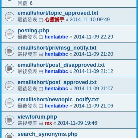
6
回覆:
email/short/topic_approved.txt
心靈捕手
2014-11-10 09:49
最後發表 由
«
posting.php
hentaibbc
2014-11-09 22:29
最後發表 由
«
email/short/privmsg_notify.txt
hentaibbc
2014-11-09 21:20
最後發表 由
«
email/short/post_disapproved.txt
hentaibbc
2014-11-09 21:12
最後發表 由
«
email/short/post_approved.txt
hentaibbc
2014-11-09 21:07
最後發表 由
«
email/short/newtopic_notify.txt
hentaibbc
2014-11-09 21:06
最後發表 由
«
viewforum.php
rex
2014-11-09 19:46
最後發表 由
«
search_synonyms.php