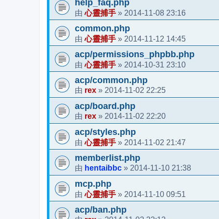
help_faq.php
心靈捕手
2014-11-08 23:16
由
»
common.php
心靈捕手
2014-11-12 14:45
由
»
acp/permissions_phpbb.php
心靈捕手
2014-10-31 23:10
由
»
acp/common.php
rex
2014-11-02 22:25
由
»
acp/board.php
rex
2014-11-02 22:20
由
»
acp/styles.php
心靈捕手
2014-11-02 21:47
由
»
memberlist.php
hentaibbc
2014-11-10 21:38
由
»
mcp.php
心靈捕手
2014-11-10 09:51
由
»
acp/ban.php