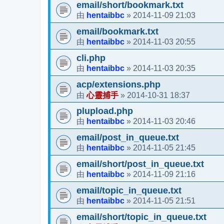
email/short/bookmark.txt
hentaibbc
2014-11-09 21:03
由
»
email/bookmark.txt
hentaibbc
2014-11-03 20:55
由
»
cli.php
hentaibbc
2014-11-03 20:35
由
»
acp/extensions.php
心靈捕手
2014-10-31 18:37
由
»
plupload.php
hentaibbc
2014-11-03 20:46
由
»
email/post_in_queue.txt
hentaibbc
2014-11-05 21:45
由
»
email/short/post_in_queue.txt
hentaibbc
2014-11-09 21:16
由
»
email/topic_in_queue.txt
hentaibbc
2014-11-05 21:51
由
»
email/short/topic_in_queue.txt