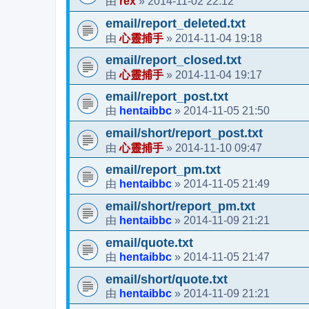
rex
2014-11-02 22:12
由
»
email/report_deleted.txt
心靈捕手
2014-11-04 19:18
由
»
email/report_closed.txt
心靈捕手
2014-11-04 19:17
由
»
email/report_post.txt
hentaibbc
2014-11-05 21:50
由
»
email/short/report_post.txt
心靈捕手
2014-11-10 09:47
由
»
email/report_pm.txt
hentaibbc
2014-11-05 21:49
由
»
email/short/report_pm.txt
hentaibbc
2014-11-09 21:21
由
»
email/quote.txt
hentaibbc
2014-11-05 21:47
由
»
email/short/quote.txt
hentaibbc
2014-11-09 21:21
由
»