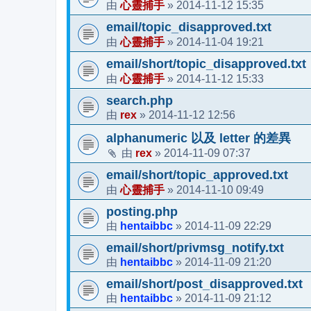
心靈捕手
2014-11-12 15:35
由
»
email/topic_disapproved.txt
心靈捕手
2014-11-04 19:21
由
»
email/short/topic_disapproved.txt
心靈捕手
2014-11-12 15:33
由
»
search.php
rex
2014-11-12 12:56
由
»
alphanumeric 以及 letter 的差異
rex
2014-11-09 07:37
由
»
email/short/topic_approved.txt
心靈捕手
2014-11-10 09:49
由
»
posting.php
hentaibbc
2014-11-09 22:29
由
»
email/short/privmsg_notify.txt
hentaibbc
2014-11-09 21:20
由
»
email/short/post_disapproved.txt
hentaibbc
2014-11-09 21:12
由
»