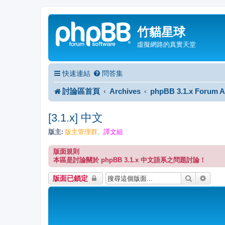
竹貓星球
虛擬網路的真實天堂
快速連結
問答集
討論區首頁
Archives
phpBB 3.1.x Forum A
[3.1.x] 中文
版主:
版主管理群
譯文組
、
版面規則
本區是討論關於 phpBB 3.1.x 中文語系之問題討論！
搜尋
進階
版面已鎖定