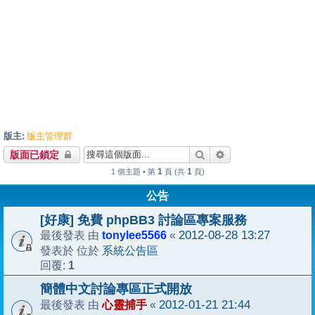
版主:
版主管理群
搜尋
進階搜尋
版面已鎖定
1
1
1 個主題 • 第
頁 (共
頁)
公告
[好康] 免費 phpBB3 討論區專案服務
tonylee5566
2012-08-28 13:27
最後發表 由
«
系統公告區
發表於 位於
1
回覆:
簡體中文討論專區正式開放
心靈捕手
2012-01-21 21:44
最後發表 由
«