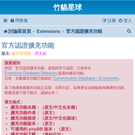
竹貓星球
問答集
註冊
登入
討論區首頁
Extensions
官方認證擴充功能
官方認證擴充功能
版主:
版主管理群
譯文組
、
版面規則
所謂「官方認證擴充功能」是指經官方認證，已發表在
Extension Database Releases
版面的擴充功能。
Customisation Database ‹ Extensions
目前，全數擴充功能已收錄於
。
為了維護推薦擴充功能之品質，自即日起，如果要在這個版面推薦擴充功能，
那麼請遵守底下格式，謝謝合作！
發文格式：
擴充功能名稱：（原文/中文化名稱）
擴充功能作者：（原文）
擴充功能描述：（原文/中文化描述）
擴充功能版本：（原文）
可適用的 phpBB 版本：（原文）
擴充功能下載：（連結位址）