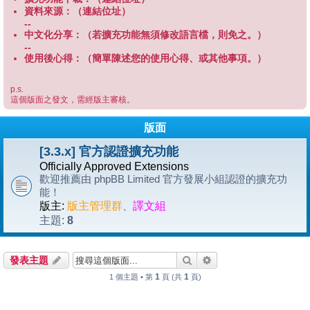
資料來源：（連結位址）
--
中文化分享：（若擴充功能無須修改語言檔，則免之。）
--
使用後心得：（簡單陳述您的使用心得、或其他事項。）
p.s.
這個版面之發文，需經版主審核。
版面
[3.3.x] 官方認證擴充功能
Officially Approved Extensions
歡迎推薦由 phpBB Limited 官方發展小組認證的擴充功
能！
版主:
版主管理群
、
譯文組
8
主題:
搜尋
進階搜尋
發表主題
1
1
1 個主題 • 第
頁 (共
頁)