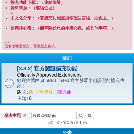
擴充功能下載：（連結位址）
資料來源：（連結位址）
--
中文化分享：（若擴充功能無須修改語言檔，則免之。）
--
使用後心得：（簡單陳述您的使用心得、或其他事項。）
p.s.
這個版面之發文，需經版主審核。
版面
[3.3.x] 官方認證擴充功能
Officially Approved Extensions
歡迎推薦由 phpBB Limited 官方發展小組認證的擴充功
能！
版主:
版主管理群
、
譯文組
8
主題:
搜尋
進階搜尋
發表主題
1
1
1 個主題 • 第
頁 (共
頁)
公告