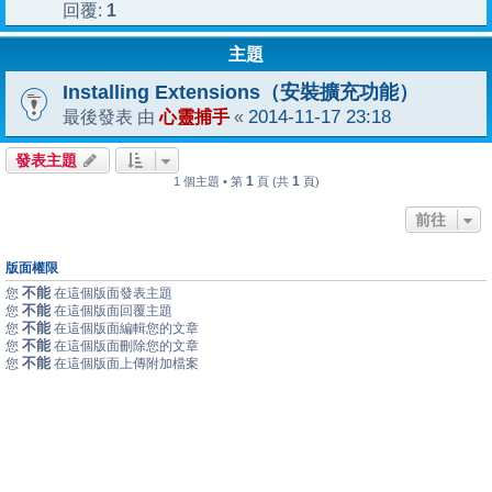
1
回覆:
主題
Installing Extensions（安裝擴充功能）
心靈捕手
2014-11-17 23:18
最後發表 由
«
發表主題
1
1
1 個主題 • 第
頁 (共
頁)
前往
版面權限
不能
您
在這個版面發表主題
不能
您
在這個版面回覆主題
不能
您
在這個版面編輯您的文章
不能
您
在這個版面刪除您的文章
不能
您
在這個版面上傳附加檔案