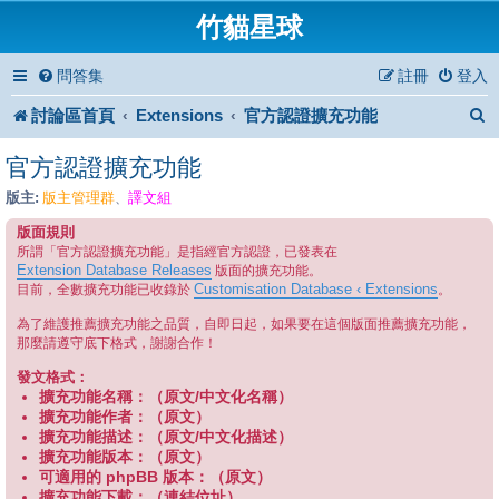
竹貓星球
問答集
註冊
登入
討論區首頁
Extensions
官方認證擴充功能
官方認證擴充功能
版主:
版主管理群
譯文組
、
版面規則
所謂「官方認證擴充功能」是指經官方認證，已發表在
Extension Database Releases
版面的擴充功能。
Customisation Database ‹ Extensions
目前，全數擴充功能已收錄於
。
為了維護推薦擴充功能之品質，自即日起，如果要在這個版面推薦擴充功能，
那麼請遵守底下格式，謝謝合作！
發文格式：
擴充功能名稱：（原文/中文化名稱）
擴充功能作者：（原文）
擴充功能描述：（原文/中文化描述）
擴充功能版本：（原文）
可適用的 phpBB 版本：（原文）
擴充功能下載：（連結位址）