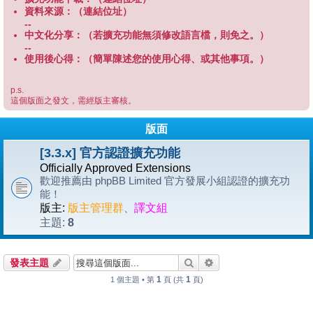
資料來源：（連結位址）
--
中文化分享：（若擴充功能無須修改語言檔，則免之。）
--
使用後心得：（簡單陳述您的使用心得、或其他事項。）
p.s.
這個版面之發文，需經版主審核。
版面
[3.3.x] 官方認證擴充功能
Officially Approved Extensions
歡迎推薦由 phpBB Limited 官方發展小組認證的擴充功
能！
版主:
版主管理群
、
譯文組
8
主題:
搜尋
進階搜尋
發表主題
1
1
1 個主題 • 第
頁 (共
頁)