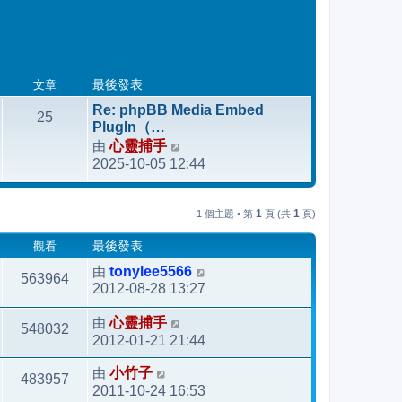
文章
最後發表
Re: phpBB Media Embed
25
PlugIn（…
由
心靈捕手
檢
2025-10-05 12:44
視
最
後
1
1
1 個主題 • 第
頁 (共
頁)
發
表
觀看
最後發表
由
tonylee5566
563964
2012-08-28 13:27
由
心靈捕手
548032
2012-01-21 21:44
由
小竹子
483957
2011-10-24 16:53