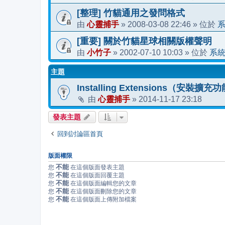
[整理] 竹貓通用之發問格式
心靈捕手
2008-03-08 22:46
由
»
» 位於
[重要] 關於竹貓星球相關版權聲明
小竹子
2002-07-10 10:03
系
由
»
» 位於
主題
Installing Extensions（安裝擴充
心靈捕手
2014-11-17 23:18
由
»
發表主題
回到討論區首頁
版面權限
不能
您
在這個版面發表主題
不能
您
在這個版面回覆主題
不能
您
在這個版面編輯您的文章
不能
您
在這個版面刪除您的文章
不能
您
在這個版面上傳附加檔案