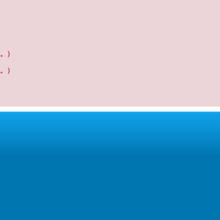
。）
。）