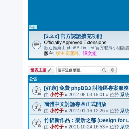
版面
[3.3.x] 官方認證擴充功能
Officially Approved Extensions
歡迎推薦由 phpBB Limited 官方發展小
版主:
版主管理群
、
譯文組
搜尋
進階搜
發表主題
公告
[好康] 免費 phpBB3 討論區專案服務
小竹子
2012-08-03 18:01
系
由
»
» 位於
簡體中文討論專區正式開放
小竹子
2012-01-16 12:26
系
由
»
» 位於
竹貓新作品：樂活之都 (Design for Li
小竹子
2011-10-24 16:53
系
由
»
» 位於